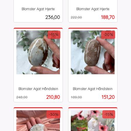
Blomster Agat Hjerte
Blomster Agat Hjerte
inkl.
Rabatt
inkl.
Pris
Tilbud
236,00
188,70
222,00
mva.
mva.
-15%
-20%
Blomster Agat Håndstein
Blomster Agat Håndstein
Rabatt
inkl.
Rabatt
inkl.
Tilbud
Tilbud
210,80
151,20
248,00
189,00
mva.
mva.
-30%
-15%