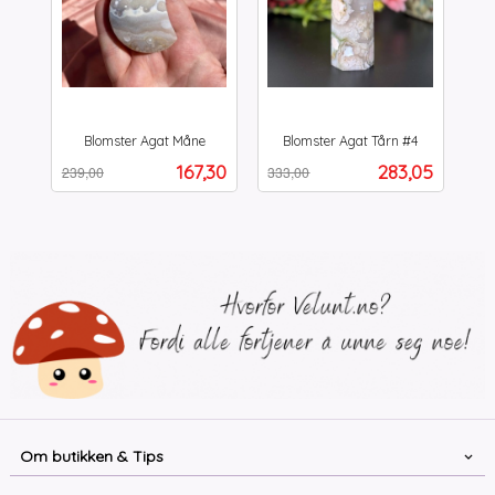
Blomster Agat Måne
Blomster Agat Tårn #4
Rabatt
inkl.
Rabatt
inkl.
Tilbud
Tilbud
167,30
283,05
239,00
333,00
mva.
mva.
Om butikken & Tips