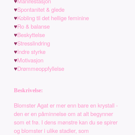
♥
Manifestasjon
♥
Spontanitet & glede
♥
Kobling til det hellige feminine
♥
Ro & balanse
♥
Beskyttelse
♥
Stresslindring
♥
Indre styrke
♥
Motivasjon
♥
Drømmeoppfyllelse
Beskrivelse:
Blomster Agat er mer enn bare en krystall -
den er en påminnelse om at alt begynner
som et frø. I dens mønstre kan du se spirer
og blomster i ulike stadier, som