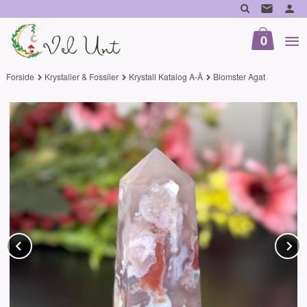
Gå
til
innholdet
0
Forside
Krystaller & Fossiler
Krystall Katalog A-Å
Blomster Agat
Prev
N