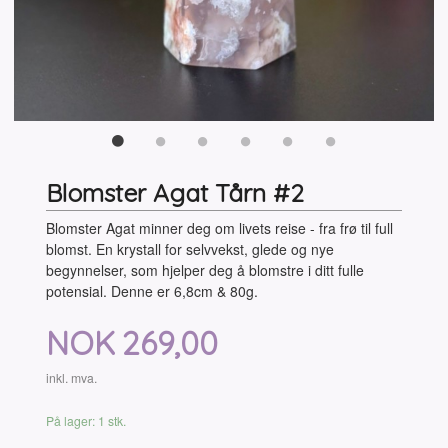
Blomster Agat Tårn #2
Blomster Agat minner deg om livets reise - fra frø til full
blomst. En krystall for selvvekst, glede og nye
begynnelser, som hjelper deg å blomstre i ditt fulle
potensial. Denne er 6,8cm & 80g.
Pris
NOK
269,00
inkl. mva.
På lager: 1 stk.