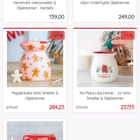
Keramikk Vokssmelter &
Alpin Vinterhytte Oljebrenner
inkl.
Oljebrenner - Herbals
inkl.
mva.
Pris
Pris
139,00
249,00
mva.
-25%
-15%
Pepperkake Wax Smelter &
No Place Like Home - Jul Wax
Oljebrenner
Smelter & Oljebrenner
Rabatt
inkl.
Rabatt
inkl.
Tilbud
Tilbud
284,25
237,15
379,00
279,00
mva.
mva.