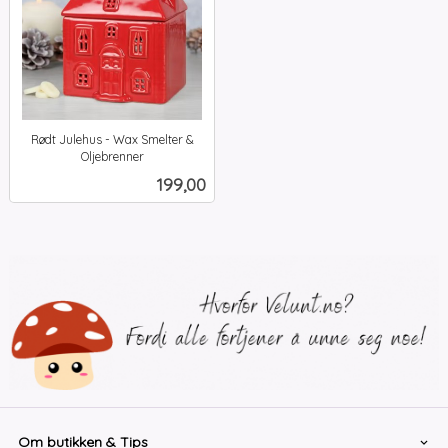
Rødt Julehus - Wax Smelter &
Oljebrenner
inkl.
Pris
199,00
mva.
Om butikken & Tips