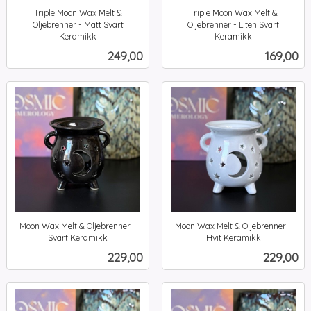
Triple Moon Wax Melt &
Triple Moon Wax Melt &
Oljebrenner - Matt Svart
Oljebrenner - Liten Svart
Keramikk
Keramikk
inkl.
inkl.
Pris
Pris
249,00
169,00
mva.
mva.
Moon Wax Melt & Oljebrenner -
Moon Wax Melt & Oljebrenner -
Svart Keramikk
Hvit Keramikk
inkl.
inkl.
Pris
Pris
229,00
229,00
mva.
mva.