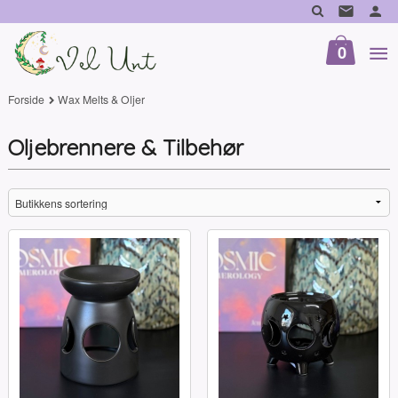
Gå
til
innholdet
0
Forside
Wax Melts & Oljer
Oljebrennere & Tilbehør