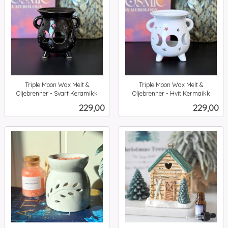
Triple Moon Wax Melt &
Triple Moon Wax Melt &
Oljebrenner - Svart Keramikk
Oljebrenner - Hvit Kermaikk
inkl.
inkl.
Pris
Pris
229,00
229,00
mva.
mva.