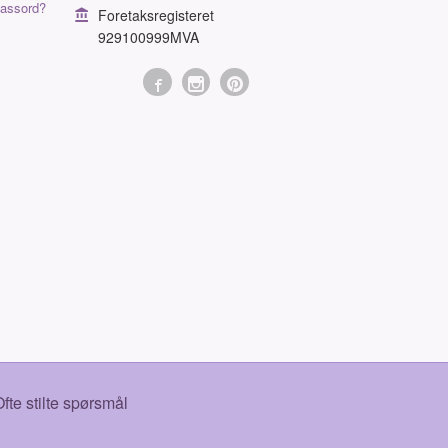
assord?
Foretaksregisteret
929100999MVA
fte stilte spørsmål