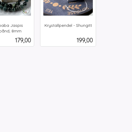
aba Jaspis
Krystallpendel - Shungitt
inkl.
bånd, 8mm
mva.
Pris
Pris
179,00
199,00
Kjøp
Kjøp