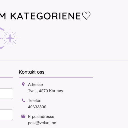
Kontakt oss
Adresse
Tveit
,
4270
Karmøy
Telefon
40633806
E-postadresse
post@velunt.no