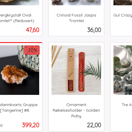
ergkrystall Oval
Crinoid Fossil Jaspis
Gul Crazy
omlet** (Redusert)
Tromlet
t
inkl.
inkl.
Tilbud
Pris
47,60
36,00
0
mva.
mva.
Kjøp
Kjøp
-20%
darinkvarts Gruppe
Ornament
Tre A
inkl.
[Tangerine] #8
Røkelsesholder - Golden
t
Ruby
mva.
inkl.
Tilbud
Pris
399,20
22,00
00
mva.