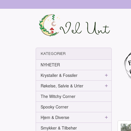
Gå
til
innholdet
KATEGORIER
NYHETER
Krystaller & Fossiler
Røkelse, Salvie & Urter
The Witchy Corner
Spooky Corner
Hjem & Diverse
Smykker & Tilbehør