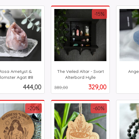
Kjøp
Kjøp
-15%
Rosa Ametyst &
The Veiled Altar - Svart
Angel
inkl.
lomster Agat #8
Alterbord Hylle
Rabatt
inkl.
mva.
Pris
Tilbud
444,00
329,00
389,00
mva.
Kjøp
Kjøp
-20%
-60%