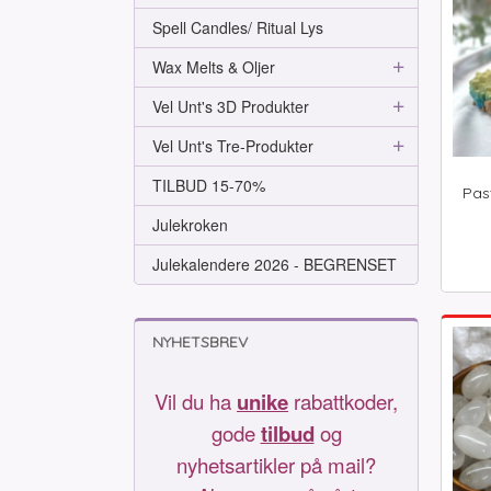
Spell Candles/ Ritual Lys
Wax Melts & Oljer
Vel Unt's 3D Produkter
Vel Unt's Tre-Produkter
TILBUD 15-70%
Past
Julekroken
inkl.
mva.
Julekalendere 2026 - BEGRENSET
NYHETSBREV
Vil du ha
unike
rabattkoder,
gode
tilbud
og
nyhetsartikler på mail?