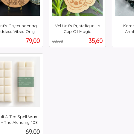
nt's Gryteunderlag -
Vel Unt's Pyntefigur - A
Kamb
ddess Vibes Only
Cup Of Magic
Arm
t
Rabatt
inkl.
inkl.
Tilbud
Tilbud
79,00
35,60
0
89,00
mva.
mva.
Kjøp
Kjøp
oli & Tea Spell Wax
t - The Alchemy 108
Pris
69,00