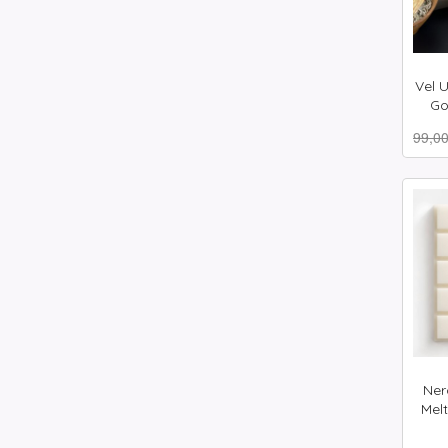
Vel U
Go
Rabat
inkl.
99,0
mva.
Ner
Mel
inkl.