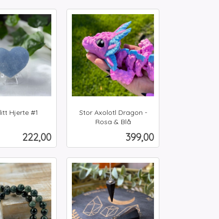
Kjøp
Kjøp
itt Hjerte #1
Stor Axolotl Dragon -
Rosa & Blå
inkl.
Pris
Pris
222,00
399,00
mva.
Kjøp
Kjøp