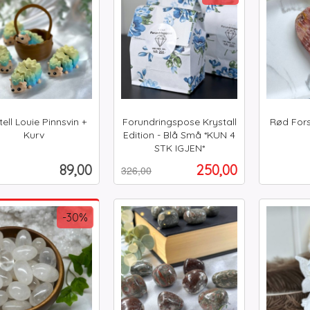
ell Louie Pinnsvin +
Forundringspose Krystall
Rød Fors
Kurv
Edition - Blå Små *KUN 4
inkl.
STK IGJEN*
Rabatt
inkl.
mva.
Pris
Tilbud
89,00
250,00
326,00
mva.
Kjøp
Kjøp
-30%