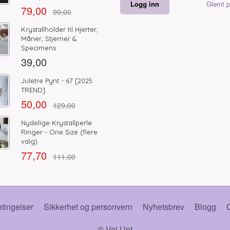
Glemt p
79,00
99,00
Krystallholder til Hjerter,
Måner, Stjerner &
Specimens
39,00
Juletre Pynt - 67 [2025
TREND]
50,00
129,00
Nydelige Krystallperle
Ringer - One Size (flere
valg)
77,70
111,00
tingelser
Sikkerhet og personvern
Nyhetsbrev
Blogg
O
© Vel Unt