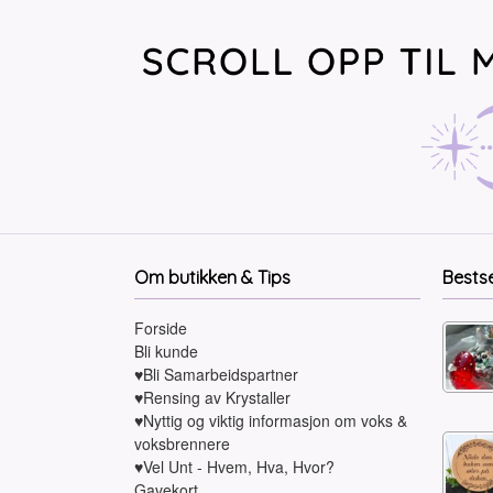
Om butikken & Tips
Bests
Forside
Bli kunde
♥Bli Samarbeidspartner
♥Rensing av Krystaller
♥Nyttig og viktig informasjon om voks &
voksbrennere
♥Vel Unt - Hvem, Hva, Hvor?
Gavekort