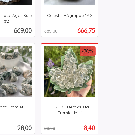
 Lace Agat Kule
Celestin Rågruppe 1KG
Rabatt
inkl.
#2
mva.
Pris
Tilbud
669,00
666,75
889,00
Kjøp
Kjøp
-70%
gat Tromlet
TILBUD - Bergkrystall
Tromlet Mini
Rabatt
inkl.
mva.
Pris
Tilbud
28,00
8,40
28,00