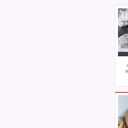
B
inkl.
mva.