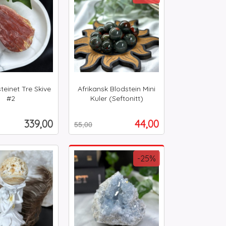
teinet Tre Skive
Afrikansk Blodstein Mini
#2
Kuler (Seftonitt)
Rabatt
inkl.
mva.
Pris
Tilbud
339,00
44,00
55,00
Kjøp
Kjøp
-25%