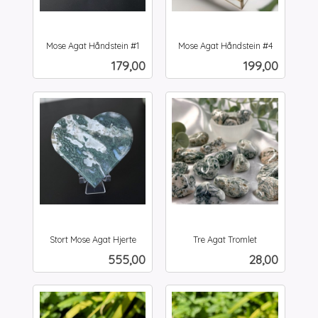
Mose Agat Håndstein #1
Mose Agat Håndstein #4
inkl.
inkl.
Pris
Pris
179,00
199,00
mva.
mva.
Stort Mose Agat Hjerte
Tre Agat Tromlet
inkl.
inkl.
Pris
Pris
555,00
28,00
mva.
mva.