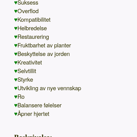
♥
Suksess
♥
Overflod
♥
Kompatibilitet
♥
Helbredelse
♥
Restaurering
♥
Fruktbarhet av planter
♥
Beskyttelse av jorden
♥
Kreativitet
♥
Selvtillit
♥
Styrke
♥
Utvikling av nye vennskap
♥
Ro
♥
Balansere følelser
♥
Åpner hjertet