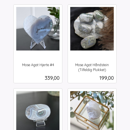
Mose Agat Hjerte #4
Mose Agat Håndstein
inkl.
(Tilfeldig Plukket)
inkl.
mva.
Pris
Pris
339,00
199,00
mva.