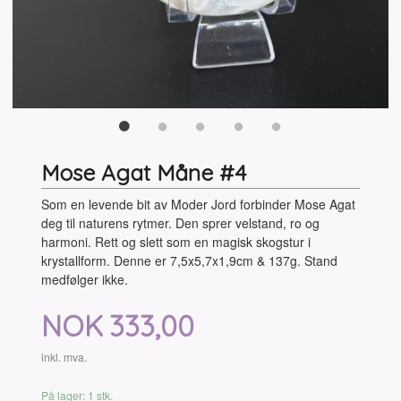
Mose Agat Måne #4
Som en levende bit av Moder Jord forbinder Mose Agat
deg til naturens rytmer. Den sprer velstand, ro og
harmoni. Rett og slett som en magisk skogstur i
krystallform. Denne er 7,5x5,7x1,9cm & 137g. Stand
medfølger ikke.
Pris
NOK
333,00
inkl. mva.
På lager: 1 stk.