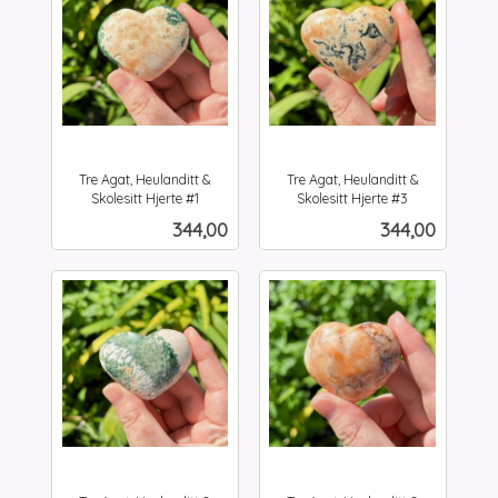
Tre Agat, Heulanditt &
Tre Agat, Heulanditt &
Skolesitt Hjerte #1
Skolesitt Hjerte #3
inkl.
inkl.
Pris
Pris
344,00
344,00
mva.
mva.