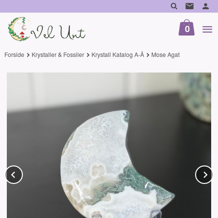
Gå
til
innholdet
0
Forside
Krystaller & Fossiler
Krystall Katalog A-Å
Mose Agat
Prev
N