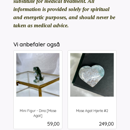
substitute for medical treatment. All
information is provided solely for spiritual
and energetic purposes, and should never be
taken as medical advice.
Vi anbefaler også
Mini Figur - Dino [Mose
Mose Agat Hjerte #2
inkl.
Agat]
inkl.
mva.
Pris
Pris
59,00
249,00
mva.