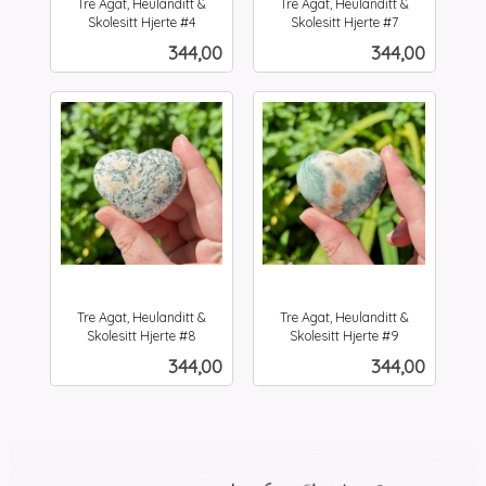
Tre Agat, Heulanditt &
Tre Agat, Heulanditt &
Skolesitt Hjerte #4
Skolesitt Hjerte #7
inkl.
inkl.
Pris
Pris
344,00
344,00
mva.
mva.
Tre Agat, Heulanditt &
Tre Agat, Heulanditt &
Skolesitt Hjerte #8
Skolesitt Hjerte #9
inkl.
inkl.
Pris
Pris
344,00
344,00
mva.
mva.