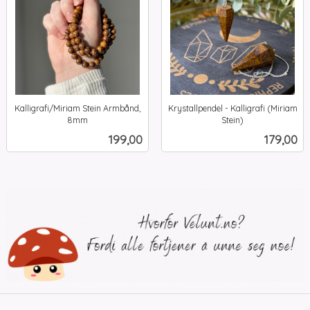
Kalligrafi/Miriam Stein Armbånd,
Krystallpendel - Kalligrafi (Miriam
8mm
Stein)
inkl.
inkl.
Pris
Pris
199,00
179,00
mva.
mva.