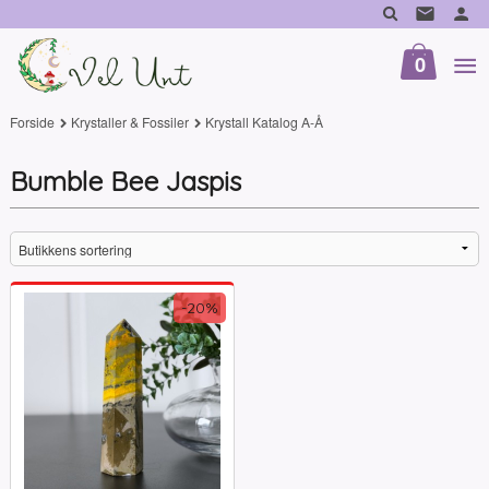
Gå
til
innholdet
0
Forside
Krystaller & Fossiler
Krystall Katalog A-Å
Bumble Bee Jaspis
-20%