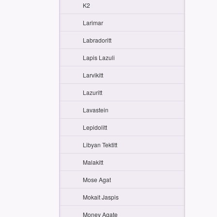
K2
Larimar
Labradoritt
Lapis Lazuli
Larvikitt
Lazuritt
Lavastein
Lepidolitt
Libyan Tektitt
Malakitt
Mose Agat
Mokait Jaspis
Money Agate