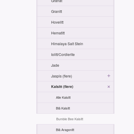
Granat
Granitt
Hovelitt
Hematitt
Himalaya Salt Stein
Iolitt/Cordierite
Jade
Jaspis (flere)
Kalsitt (flere)
Alle Kalsitt
Blå Kalsitt
Bumble Bee Kalsitt
Blå Aragonitt