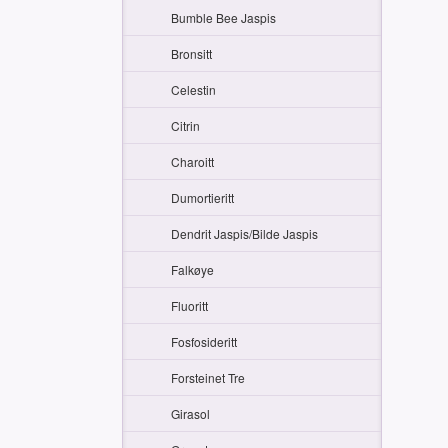
Bumble Bee Jaspis
Bronsitt
Celestin
Citrin
Charoitt
Dumortieritt
Dendrit Jaspis/Bilde Jaspis
Falkøye
Fluoritt
Fosfosideritt
Forsteinet Tre
Girasol