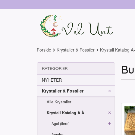
Gå
til
innholdet
Forside
Krystaller & Fossiler
Krystall Katalog A
Bu
KATEGORIER
NYHETER
Krystaller & Fossiler
Alle Krystaller
Krystall Katalog A-Å
Agat (flere)
Ametyst