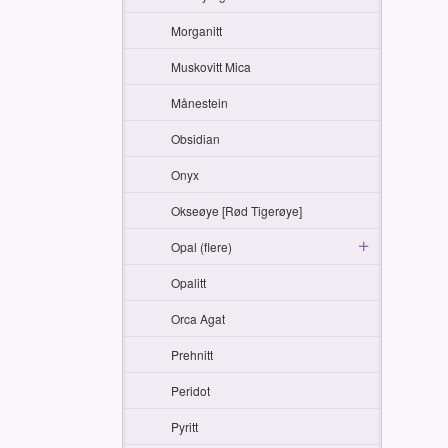
Morganitt
Muskovitt Mica
Månestein
Obsidian
Onyx
Okseøye [Rød Tigerøye]
Opal (flere)
Opalitt
Orca Agat
Prehnitt
Peridot
Pyritt