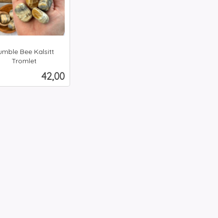
umble Bee Kalsitt
Tromlet
Pris
42,00
Kjøp