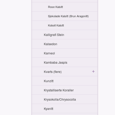
Rose Kalsitt
Sjokolade Kalsitt (Brun Aragonitt)
Kobolt Kalsitt
Kalligrafi Stein
Kalsedon
Karneol
Kambaba Jaspis
Kvarts (flere)
Kunzitt
Krystalliserte Koraller
Krysokolla/Chrysocolla
Kyanitt