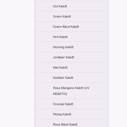
Gul Kalsitt
Grønn Kalsitt
Grønn Bånd Kalsitt
Hvit Kalsitt
Honning Kalsitt
Jordbær Kalsitt
Kiwi Kalsitt
Karibisk Kalsitt
Rosa Mangano Kalsitt {UV
REAKTIV}
Oransje Kalsitt
Pistasj Kalsitt
Rosa Bånd Kalsitt