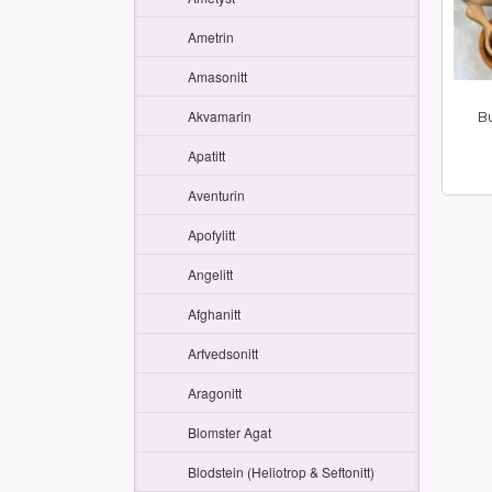
Ametrin
Amasonitt
Akvamarin
B
Apatitt
inkl.
mva.
Aventurin
Apofylitt
Angelitt
Afghanitt
Arfvedsonitt
Aragonitt
Blomster Agat
Blodstein (Heliotrop & Seftonitt)