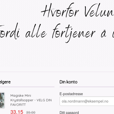
elgere
Din konto
E-postadresse
Magiske Mini
Krystallsopper - VELG DIN
FAVORITT
33,15
39,00
Ditt passord