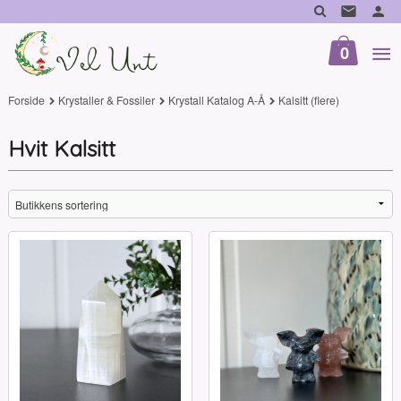
Gå
til
innholdet
0
Forside
Krystaller & Fossiler
Krystall Katalog A-Å
Kalsitt (flere)
Hvit Kalsitt