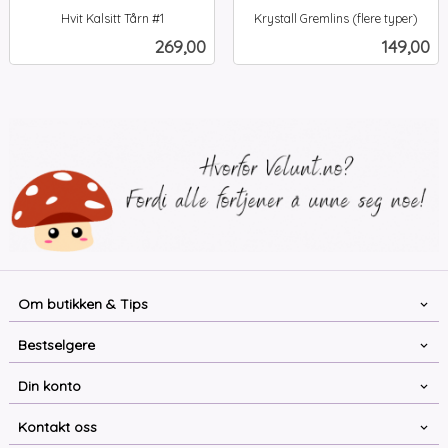
Hvit Kalsitt Tårn #1
Krystall Gremlins (flere typer)
inkl.
inkl.
Pris
Pris
269,00
149,00
mva.
mva.
Om butikken & Tips
Bestselgere
Din konto
Kontakt oss