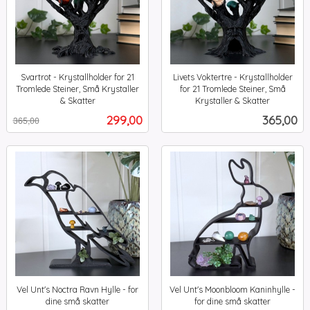
Svartrot - Krystallholder for 21
Livets Voktertre - Krystallholder
Tromlede Steiner, Små Krystaller
for 21 Tromlede Steiner, Små
& Skatter
Krystaller & Skatter
Rabatt
inkl.
inkl.
Tilbud
Pris
299,00
365,00
365,00
mva.
mva.
Vel Unt's Noctra Ravn Hylle - for
Vel Unt's Moonbloom Kaninhylle -
dine små skatter
for dine små skatter