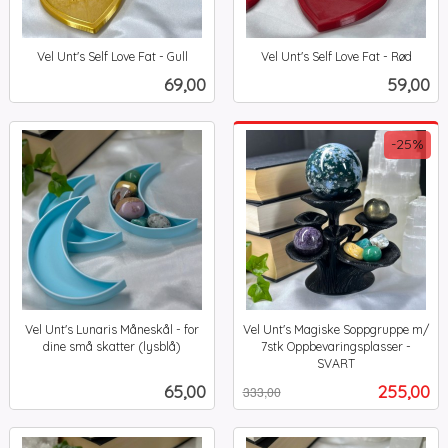
Vel Unt's Self Love Fat - Gull
Vel Unt's Self Love Fat - Rød
inkl.
inkl.
Pris
Pris
69,00
59,00
mva.
mva.
-25%
Vel Unt's Lunaris Måneskål - for
Vel Unt's Magiske Soppgruppe m/
dine små skatter (lysblå)
7stk Oppbevaringsplasser -
inkl.
SVART
Rabatt
inkl.
mva.
Pris
Tilbud
65,00
255,00
333,00
mva.