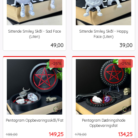
Sittende Smiley Skål - Sad Face
Sittende Smiley Skål - Happy
(Liten)
Face (Liten)
inkl.
inkl.
Pris
Pris
49,00
39,00
mva.
mva.
-25%
-25%
Pentagram Oppbevaringsskål/Fat
Pentagram Dødningshode
Rabatt
inkl.
Oppbevaringsfat
Rabatt
inkl.
mva.
Tilbud
Tilbud
149,25
134,25
199,00
179,00
mva.