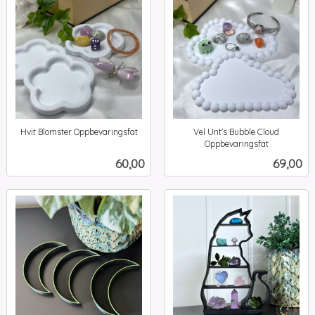
Hvit Blomster Oppbevaringsfat
Vel Unt's Bubble Cloud
inkl.
Oppbevaringsfat
inkl.
mva.
Pris
Pris
60,00
69,00
mva.