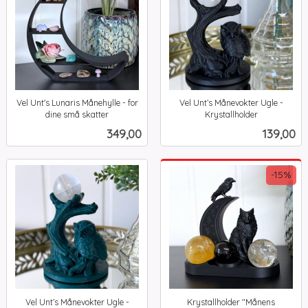
Vel Unt's Lunaris Månehylle - for
Vel Unt’s Månevokter Ugle -
dine små skatter
Krystallholder
inkl.
inkl.
Pris
Pris
349,00
139,00
mva.
mva.
-15%
Vel Unt’s Månevokter Ugle -
Krystallholder "Månens