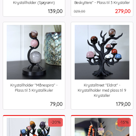
Krystallholder (Sjøgrønn)
Beskyttere" - Plass til 3 Krystaller
inkl.
Rabatt
inkl.
Pris
Tilbud
139,00
279,00
329,00
mva.
mva.
Krystallholder "Månespira" -
Krystalltreet "Eldrot" -
Plass til 3 Krystallkuler
Krystallholder med plass til 9
inkl.
Krystaller
inkl.
mva.
Pris
Pris
79,00
179,00
mva.
-20%
-15%