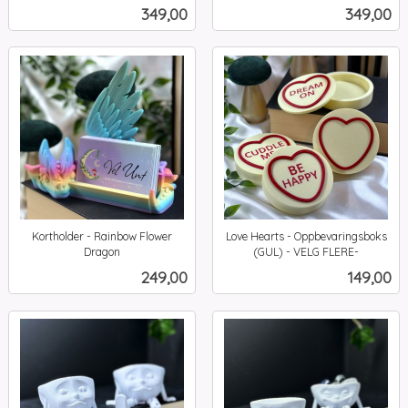
inkl.
inkl.
Pris
Pris
349,00
349,00
mva.
mva.
Kortholder - Rainbow Flower
Love Hearts - Oppbevaringsboks
Dragon
(GUL) - VELG FLERE-
inkl.
inkl.
Pris
Pris
249,00
149,00
mva.
mva.