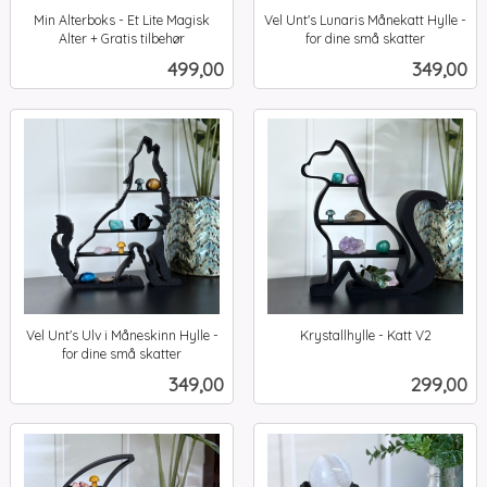
Min Alterboks - Et Lite Magisk
Vel Unt's Lunaris Månekatt Hylle -
Alter + Gratis tilbehør
for dine små skatter
inkl.
inkl.
Pris
Pris
499,00
349,00
mva.
mva.
Vel Unt's Ulv i Måneskinn Hylle -
Krystallhylle - Katt V2
inkl.
for dine små skatter
inkl.
mva.
Pris
Pris
349,00
299,00
mva.