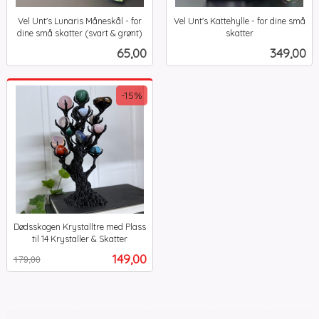
Vel Unt's Lunaris Måneskål - for
Vel Unt's Kattehylle - for dine små
dine små skatter (svart & grønt)
skatter
inkl.
inkl.
Pris
Pris
65,00
349,00
mva.
mva.
-15%
Dødsskogen Krystalltre med Plass
til 14 Krystaller & Skatter
Rabatt
inkl.
Tilbud
149,00
179,00
mva.