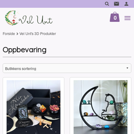
Gå
til
innholdet
0
Forside
Vel Unt's 3D Produkter
Oppbevaring