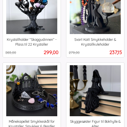
Krystallholder "Skoggudinnen" -
Svart Katt Smykkeholder &
Plass til 22 Krystaller
Krystallkuleholder
Rabatt
inkl.
Rabatt
inkl.
Tilbud
Tilbud
299,00
237,15
365,00
279,00
mva.
mva.
Månekapellet Smykkeskål for
Skyggesøster Figur til Bokhylle &
Krystaller, Smykker & Pendler
Alter