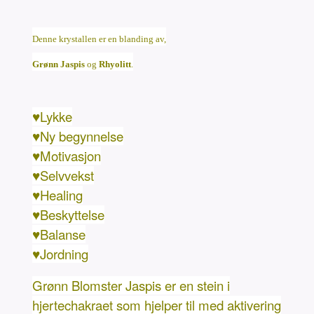
Denne krystallen er en blanding av,
Grønn Jaspis
og
Rhyolitt
.
♥Lykke
♥Ny begynnelse
♥Motivasjon
♥Selvvekst
♥Healing
♥Beskyttelse
♥Balanse
♥Jordning
Grønn Blomster Jaspis er en stein i
hjertechakraet som hjelper til med aktivering