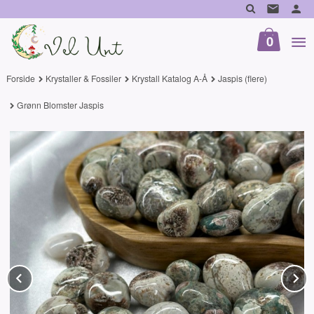
Gå
til
innholdet
0
Forside
Krystaller & Fossiler
Krystall Katalog A-Å
Jaspis (flere)
Grønn Blomster Jaspis
Prev
N