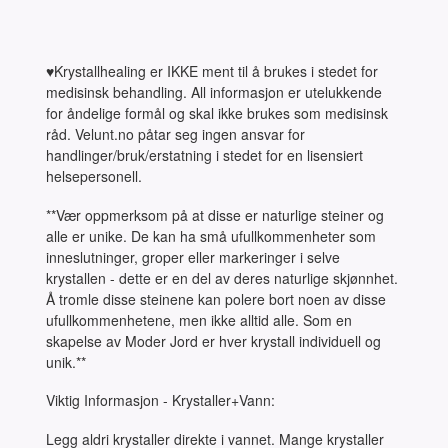
♥Krystallhealing er IKKE ment til å brukes i stedet for
medisinsk behandling. All informasjon er utelukkende
for åndelige formål og skal ikke brukes som medisinsk
råd. Velunt.no påtar seg ingen ansvar for
handlinger/bruk/erstatning i stedet for en lisensiert
helsepersonell.
**Vær oppmerksom på at disse er naturlige steiner og
alle er unike. De kan ha små ufullkommenheter som
inneslutninger, groper eller markeringer i selve
krystallen - dette er en del av deres naturlige skjønnhet.
Å tromle disse steinene kan polere bort noen av disse
ufullkommenhetene, men ikke alltid alle. Som en
skapelse av Moder Jord er hver krystall individuell og
unik.**
Viktig Informasjon - Krystaller+Vann:
Legg aldri krystaller direkte i vannet. Mange krystaller