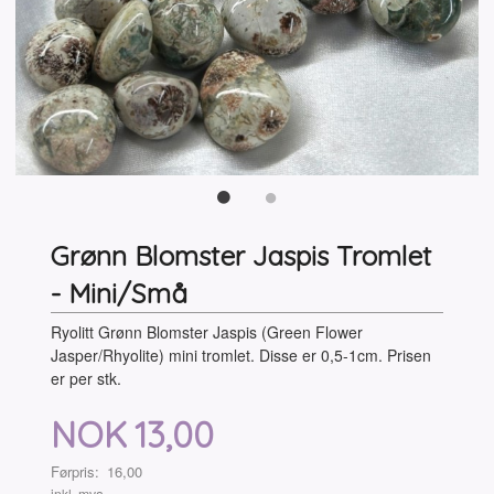
Grønn Blomster Jaspis Tromlet
- Mini/Små
Ryolitt Grønn Blomster Jaspis (Green Flower
Jasper/Rhyolite) mini tromlet. Disse er 0,5-1cm. Prisen
er per stk.
Tilbud
NOK
13,00
Førpris:
16,00
Rabatt
inkl. mva.