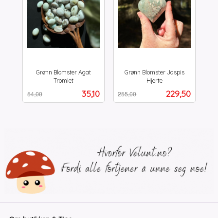
Grønn Blomster Agat
Grønn Blomster Jaspis
Tromlet
Hjerte
Rabatt
inkl.
Rabatt
inkl.
Tilbud
Tilbud
35,10
229,50
54,00
255,00
mva.
mva.