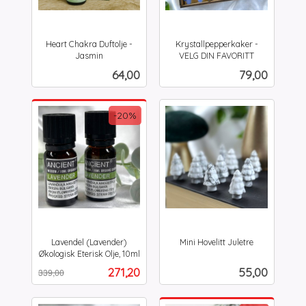
Heart Chakra Duftolje -
Krystallpepperkaker -
Jasmin
VELG DIN FAVORITT
inkl.
inkl.
Pris
Pris
64,00
79,00
mva.
mva.
-20%
Lavendel (Lavender)
Mini Hovelitt Juletre
inkl.
Økologisk Eterisk Olje, 10ml
Rabatt
inkl.
mva.
Tilbud
Pris
271,20
55,00
339,00
mva.