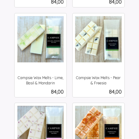
Pris
Pris
84,00
84,00
mva.
mva.
Campsie Wax Melts - Lime,
Campsie Wax Melts - Pear
Basil & Mandarin
& Freesia
inkl.
inkl.
Pris
Pris
84,00
84,00
mva.
mva.