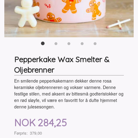
Pepperkake Wax Smelter &
Oljebrenner
En smilende pepperkakemann dekker denne rosa
keramiske oljebrenneren og vokser varmere. Denne
festlige stilen, med aksent av bittesmå godteristokker og
en rød sløyfe, vil være en favoritt for å dufte hjemmet
denne julesesongen.
Tilbud
NOK
284,25
Førpris:
379,00