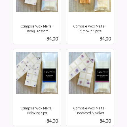
Campsie Wax Melts -
Campsie Wax Melts -
Peony Blossom
Pumpkin Spice
inkl.
inkl.
Pris
Pris
84,00
84,00
mva.
mva.
Campsie Wax Melts -
Campsie Wax Melts -
Relaxing Spa
Rosewood & Velvet
inkl.
inkl.
Pris
Pris
84,00
84,00
mva.
mva.