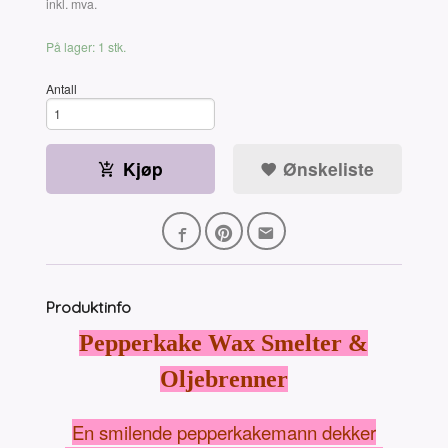
Rabatt
inkl. mva.
På lager: 1 stk.
Antall
Kjøp
Ønskeliste
Produktinfo
Pepperkake Wax Smelter &
Oljebrenner
En smilende pepperkakemann dekker