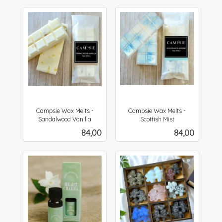
Campsie Wax Melts -
Campsie Wax Melts -
Sandalwood Vanilla
Scottish Mist
inkl.
inkl.
Pris
Pris
84,00
84,00
mva.
mva.