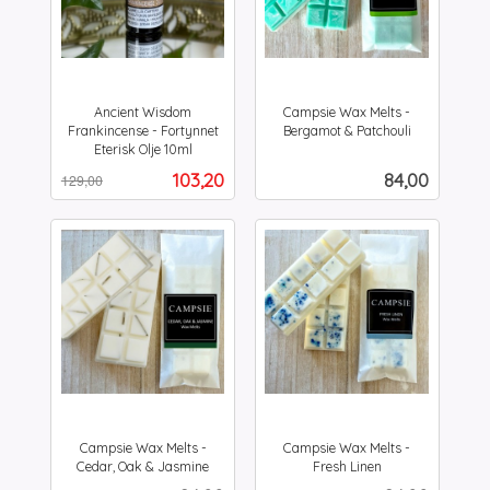
Ancient Wisdom
Campsie Wax Melts -
Frankincense - Fortynnet
Bergamot & Patchouli
inkl.
Eterisk Olje 10ml
Rabatt
inkl.
mva.
Tilbud
Pris
103,20
84,00
129,00
mva.
Campsie Wax Melts -
Campsie Wax Melts -
Cedar, Oak & Jasmine
Fresh Linen
inkl.
inkl.