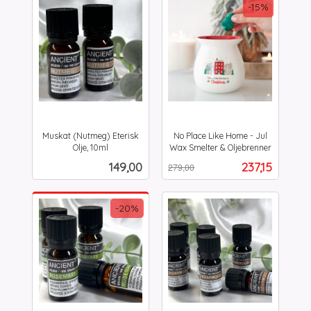
-15%
Muskat (Nutmeg) Eterisk
No Place Like Home - Jul
Olje, 10ml
Wax Smelter & Oljebrenner
inkl.
Rabatt
inkl.
Pris
Tilbud
149,00
237,15
279,00
mva.
mva.
-20%