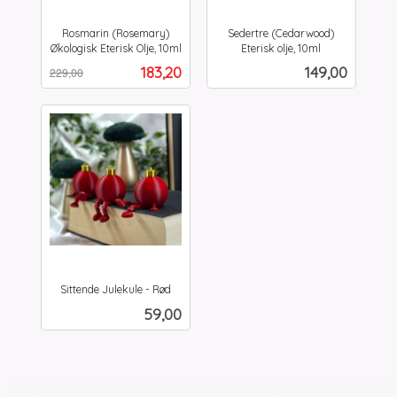
Rosmarin (Rosemary)
Sedertre (Cedarwood)
Økologisk Eterisk Olje, 10ml
Eterisk olje, 10ml
Rabatt
inkl.
inkl.
Tilbud
Pris
183,20
149,00
229,00
mva.
mva.
Sittende Julekule - Rød
inkl.
Pris
59,00
mva.