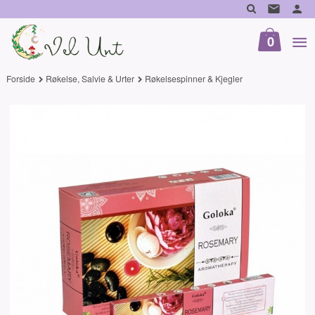
Gå
til
innholdet
0
Forside
Røkelse, Salvie & Urter
Røkelsespinner & Kjegler