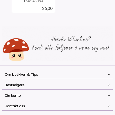
Positive Vibes
inkl.
Pris
26,00
mva.
Om butikken & Tips
Bestselgere
Din konto
Kontakt oss