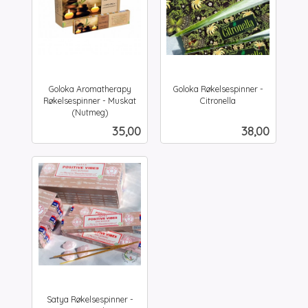
Goloka Aromatherapy
Goloka Røkelsespinner -
Røkelsespinner - Muskat
Citronella
inkl.
(Nutmeg)
inkl.
mva.
Pris
Pris
35,00
38,00
mva.
Satya Røkelsespinner -