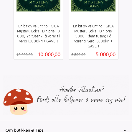
En bit av velunt.no ~ GIGA
En bit av velunt.no ~ GIGA
Mystery Boks - Din pris: 10
Mystery Boks - Din pris:
000,- (ti tusen) Få varer til
5000,- (fem tusen) Få
verdi 13000kr! + GAVER
varer til verdi 6500kr! +
Rabatt
inkl.
GAVER
Rabatt
inkl.
mva.
Tilbud
Tilbud
10 000,00
5 000,00
13 000,00
6 500,00
mva.
Om butikken & Tips