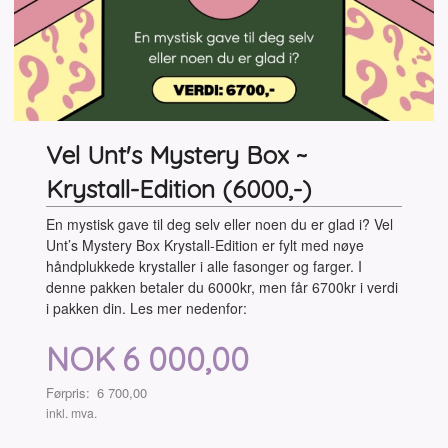
Vel Unt's Mystery Box ~
Krystall-Edition (6000,-)
En mystisk gave til deg selv eller noen du er glad i? Vel
Unt’s Mystery Box Krystall-Edition er fylt med nøye
håndplukkede krystaller i alle fasonger og farger. I
denne pakken betaler du 6000kr, men får 6700kr i verdi
i pakken din. Les mer nedenfor:
Tilbud
NOK
6 000,00
Førpris:
6 700,00
Rabatt
inkl. mva.