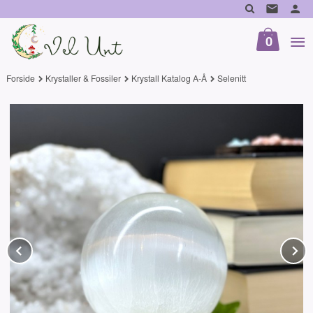
Gå
til
innholdet
0
Forside
Krystaller & Fossiler
Krystall Katalog A-Å
Selenitt
Prev
N