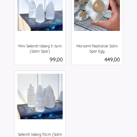
Mini Selenitt Isberg 5-6cm
Morsomt Realistisk Satin
(Satin Spar)
Spar Egg
inkl.
inkl.
Pris
Pris
99,00
449,00
mva.
mva.
Selenitt Isberg 10cm (Satin