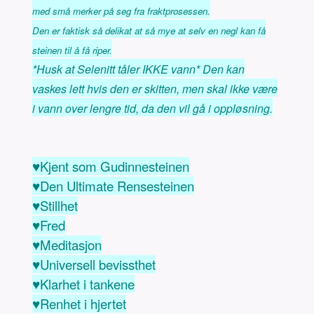
med små merker på seg fra fraktprosessen.
Den er faktisk så delikat at så mye at selv en negl kan få
steinen til å få riper.
*Husk at Selenitt tåler IKKE vann* Den kan
vaskes lett hvis den er skitten, men skal ikke være
i vann over lengre tid, da den vil gå i oppløsning.
♥Kjent som Gudinnesteinen
♥Den Ultimate Rensesteinen
♥Stillhet
♥Fred
♥Meditasjon
♥Universell bevissthet
♥Klarhet i tankene
♥Renhet i hjertet