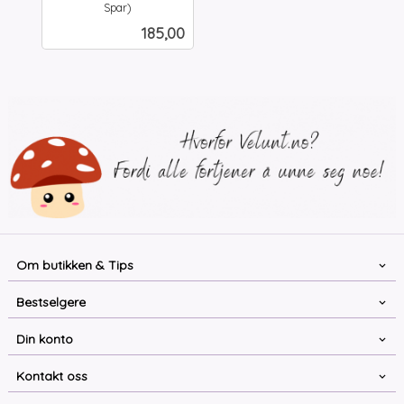
Spar)
inkl.
Pris
185,00
mva.
Om butikken & Tips
Bestselgere
Din konto
Kontakt oss