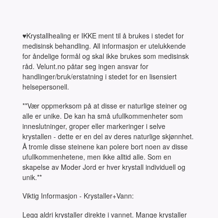
♥Krystallhealing er IKKE ment til å brukes i stedet for
medisinsk behandling. All informasjon er utelukkende
for åndelige formål og skal ikke brukes som medisinsk
råd. Velunt.no påtar seg ingen ansvar for
handlinger/bruk/erstatning i stedet for en lisensiert
helsepersonell.
**Vær oppmerksom på at disse er naturlige steiner og
alle er unike. De kan ha små ufullkommenheter som
inneslutninger, groper eller markeringer i selve
krystallen - dette er en del av deres naturlige skjønnhet.
Å tromle disse steinene kan polere bort noen av disse
ufullkommenhetene, men ikke alltid alle. Som en
skapelse av Moder Jord er hver krystall individuell og
unik.**
Viktig Informasjon - Krystaller+Vann:
Legg aldri krystaller direkte i vannet. Mange krystaller