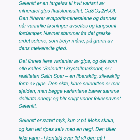
Selenitt er en fargeløs til hvit variant av
mineralet gips (kalsiumsulfat, CaSO₄·2H₂O).
Den tilhører evaporitt-mineralene og dannes
når vannrike løsninger avsettes og langsomt
fordamper. Navnet stammer fra det greske
ordet selene, som betyr måne, på grunn av
dens melkehvite glød.
Det finnes flere varianter av gips, og det som
ofte kalles “Selenitt” i krystallmarkedet, er i
realiteten Satin Spar – en fiberaktig, silkeaktig
form av gips. Den ekte, klare selenitten er mer
sjelden, men begge variantene bærer samme
delikate energi og blir solgt under fellesnavnet
Selenitt.
Selenitt er svært myk, kun 2 på Mohs skala,
og kan lett ripes selv med en negl. Den tåler
ikke vann - i kontakt over tid vil den gå i