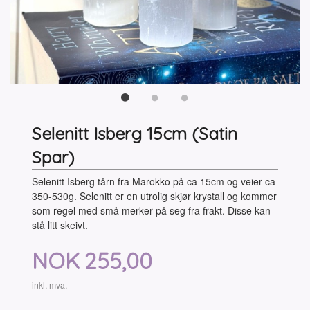
Selenitt Isberg 15cm (Satin
Spar)
Selenitt Isberg tårn fra Marokko på ca 15cm og veier ca
350-530g. Selenitt er en utrolig skjør krystall og kommer
som regel med små merker på seg fra frakt. Disse kan
stå litt skeivt.
Pris
NOK
255,00
inkl. mva.