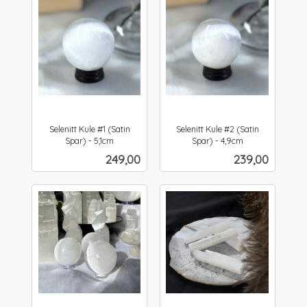
Selenitt Kule #1 (Satin
Selenitt Kule #2 (Satin
Spar) - 5,1cm
Spar) - 4,9cm
inkl.
inkl.
Pris
Pris
249,00
239,00
mva.
mva.