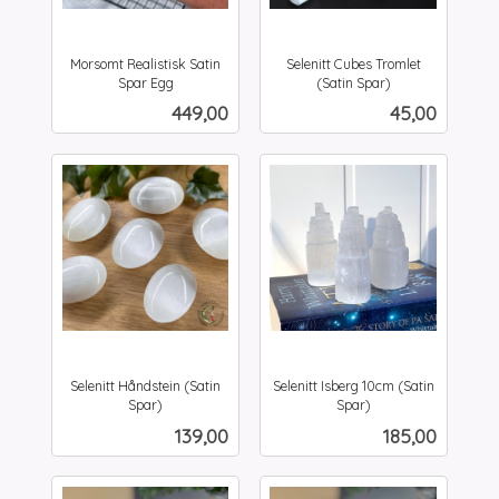
Morsomt Realistisk Satin
Selenitt Cubes Tromlet
Spar Egg
(Satin Spar)
inkl.
inkl.
Pris
Pris
449,00
45,00
mva.
mva.
Selenitt Håndstein (Satin
Selenitt Isberg 10cm (Satin
Spar)
Spar)
inkl.
inkl.
Pris
Pris
139,00
185,00
mva.
mva.