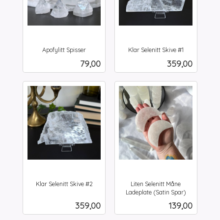
Apofylitt Spisser
Klar Selenitt Skive #1
inkl.
inkl.
Pris
Pris
79,00
359,00
mva.
mva.
Klar Selenitt Skive #2
Liten Selenitt Måne
inkl.
Ladeplate (Satin Spar)
inkl.
mva.
Pris
Pris
359,00
139,00
mva.