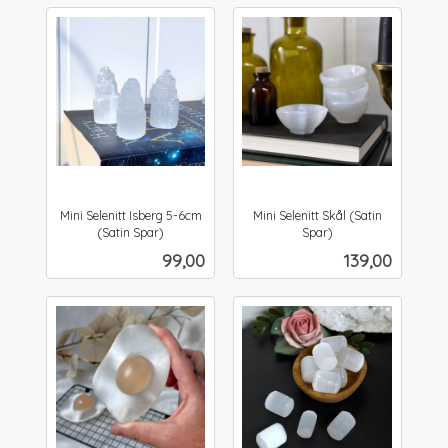
Mini Selenitt Isberg 5-6cm
Mini Selenitt Skål (Satin
(Satin Spar)
Spar)
inkl.
inkl.
Pris
Pris
99,00
139,00
mva.
mva.