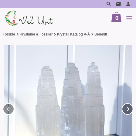
Gå
til
innholdet
0
Forside
Krystaller & Fossiler
Krystall Katalog A-Å
Selenitt
Prev
N