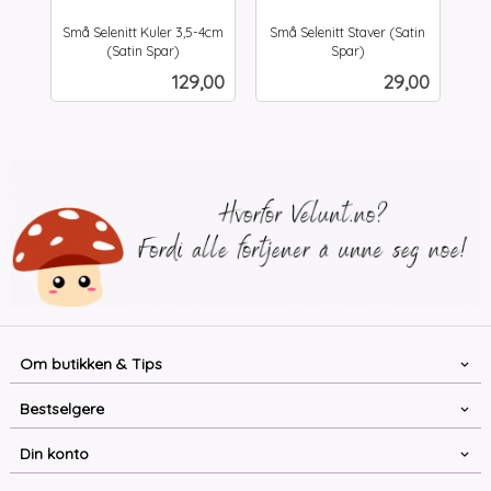
Små Selenitt Kuler 3,5-4cm
Små Selenitt Staver (Satin
(Satin Spar)
Spar)
inkl.
inkl.
Pris
Pris
129,00
29,00
mva.
mva.
Om butikken & Tips
Bestselgere
Din konto