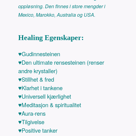
oppløsning. Den finnes i store mengder i
Mexico, Marokko, Australia og USA.
Healing Egenskaper:
♥Gudinnesteinen
♥Den ultimate rensesteinen (renser
andre krystaller)
♥Stillhet & fred
♥Klarhet i tankene
♥Universell kjærlighet
♥Meditasjon & spiritualitet
♥Aura-rens
♥Tilgivelse
♥Positive tanker