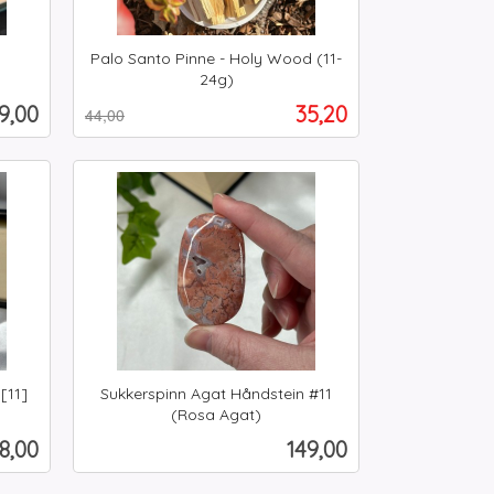
Palo Santo Pinne - Holy Wood (11-
24g)
Rabatt
inkl.
is
Tilbud
9,00
35,20
44,00
mva.
Kjøp
[11]
Sukkerspinn Agat Håndstein #11
(Rosa Agat)
inkl.
is
Pris
8,00
149,00
mva.