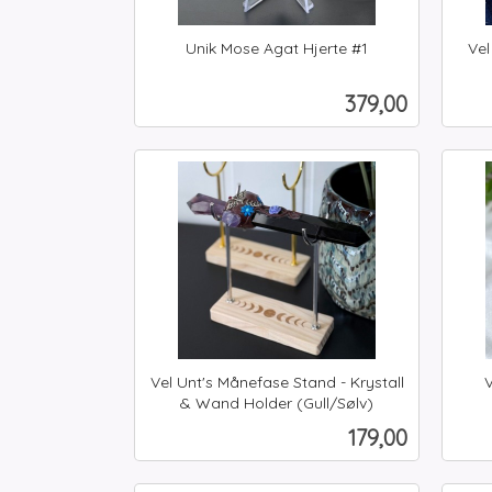
Unik Mose Agat Hjerte #1
Vel
inkl.
inkl.
mva.
Pris
379,00
mva.
Kjøp
Vel Unt's Månefase Stand - Krystall
V
inkl.
& Wand Holder (Gull/Sølv)
inkl.
mva.
Pris
179,00
mva.