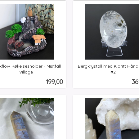
Kjøp
Kjøp
flow Røkelsesholder - Mistfall
Bergkrystall med Kloritt Hånd
Village
#2
inkl.
Pris
Pr
199,00
36
mva.
Kjøp
Kjøp