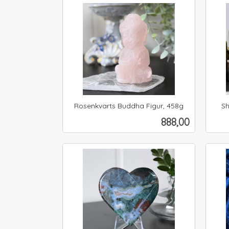
Kjøp
Rosenkvarts Buddha Figur, 458g
Sh
inkl.
inkl.
Pris
888,00
mva.
mva.
Kjøp