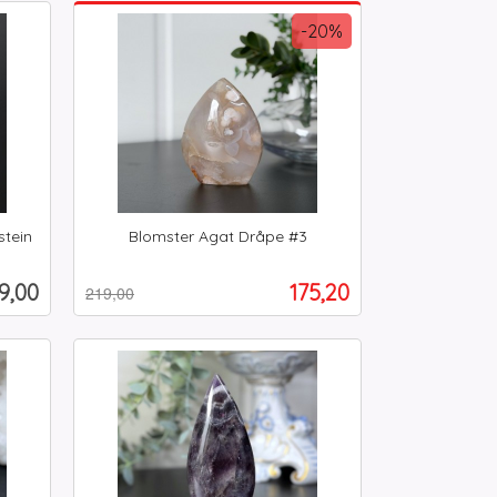
Kjøp
-20%
stein
Blomster Agat Dråpe #3
Rabatt
inkl.
mva.
is
Tilbud
9,00
175,20
219,00
Kjøp