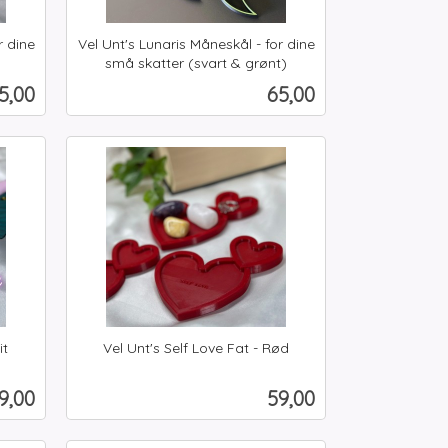
r dine
Vel Unt's Lunaris Måneskål - for dine
små skatter (svart & grønt)
inkl.
ris
Pris
5,00
65,00
mva.
Les mer
it
Vel Unt's Self Love Fat - Rød
inkl.
mva.
ris
Pris
9,00
59,00