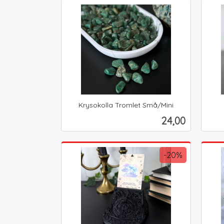
Kjøp
Krysokolla Tromlet Små/Mini
inkl.
inkl.
Pris
24,00
mva.
mva.
Kjøp
-20%