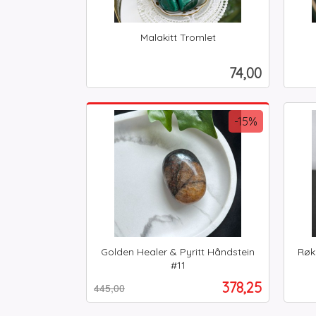
Malakitt Tromlet
inkl.
inkl.
mva.
mva.
Pris
74,00
Kjøp
-15%
Golden Healer & Pyritt Håndstein
Røk
#11
Rabatt
inkl.
inkl.
Tilbud
378,25
445,00
mva.
mva.