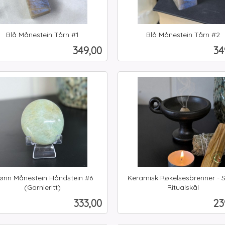
Blå Månestein Tårn #1
Blå Månestein Tårn #2
inkl.
Pris
Pr
349,00
34
mva.
Kjøp
Kjøp
ønn Månestein Håndstein #6
Keramisk Røkelsesbrenner - S
(Garnieritt)
Ritualskål
inkl.
Pris
Pr
333,00
23
mva.