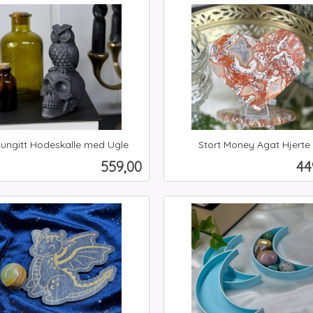
Kjøp
Les mer
ungitt Hodeskalle med Ugle
Stort Money Agat Hjerte
inkl.
Pris
Pr
559,00
44
mva.
Kjøp
Kjøp