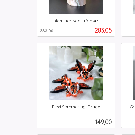
Blomster Agat Tårn #3
Rabatt
inkl.
inkl.
Tilbud
283,05
333,00
mva.
mva.
Kjøp
Flexi Sommerfugl Drage
Gr
inkl.
inkl.
mva.
Pris
149,00
mva.