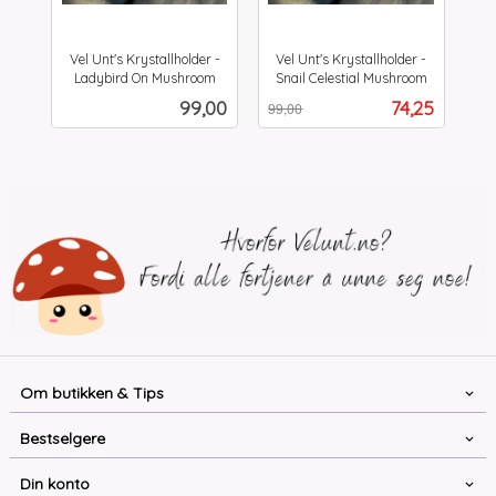
Vel Unt's Krystallholder -
Vel Unt's Krystallholder -
Ladybird On Mushroom
Snail Celestial Mushroom
inkl.
Rabatt
inkl.
Pris
Tilbud
99,00
74,25
99,00
mva.
mva.
Om butikken & Tips
Bestselgere
Din konto