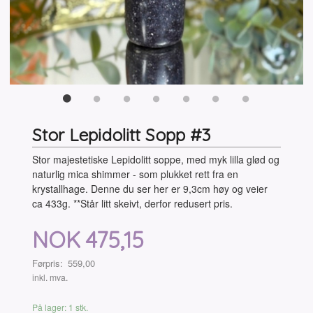
Stor Lepidolitt Sopp #3
Stor majestetiske Lepidolitt soppe, med myk lilla glød og
naturlig mica shimmer - som plukket rett fra en
krystallhage. Denne du ser her er 9,3cm høy og veier
ca 433g. **Står litt skeivt, derfor redusert pris.
Tilbud
NOK
475,15
Førpris:
559,00
Rabatt
inkl. mva.
På lager: 1 stk.