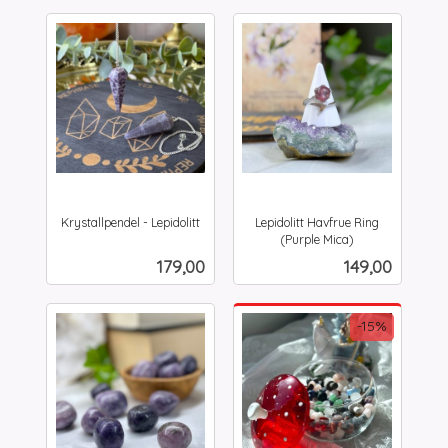
Krystallpendel - Lepidolitt
Lepidolitt Havfrue Ring
inkl.
(Purple Mica)
inkl.
mva.
Pris
Pris
179,00
149,00
mva.
-15%