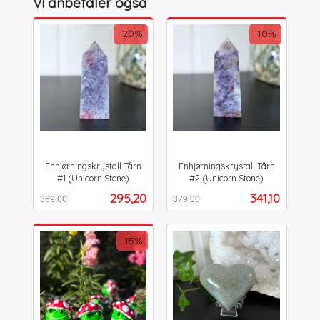
Vi anbefaler også
-20%
-10%
Enhjørningskrystall Tårn
Enhjørningskrystall Tårn
#1 (Unicorn Stone)
#2 (Unicorn Stone)
Rabatt
inkl.
Rabatt
inkl.
Tilbud
Tilbud
295,20
341,10
369,00
379,00
mva.
mva.
-15%