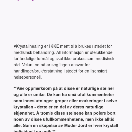
♥Krystallhealing er
IKKE
ment til å brukes i stedet for
medisinsk behandling. All informasjon er utelukkende
for åndelige formål og skal ikke brukes som medisinsk
råd. Velunt.no påtar seg ingen ansvar for
handlinger/bruk/erstatning i stedet for en lisensiert
helsepersonell.
**Vær oppmerksom på at disse er naturlige steiner
og alle er unike. De kan ha små ufullkommenheter
som inneslutninger, groper eller markeringer i selve
krystallen - dette er en del av deres naturlige
skjønnhet. Å tromle disse steinene kan polere bort
noen av disse ufullkommenhetene, men ikke alltid
alle. Som en skapelse av Moder Jord er hver krystall
individuell og unik.**