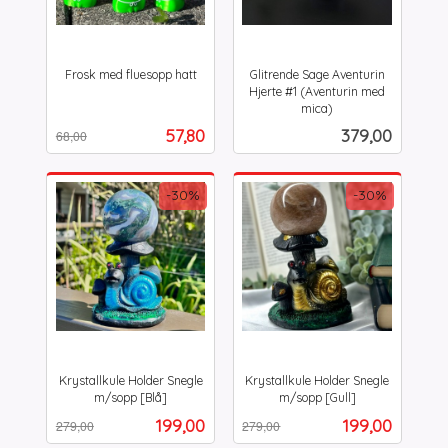
Frosk med fluesopp hatt
Glitrende Sage Aventurin
Rabatt
inkl.
Hjerte #1 (Aventurin med
mva.
mica)
inkl.
Tilbud
Pris
57,80
379,00
68,00
mva.
-30%
-30%
Krystallkule Holder Snegle
Krystallkule Holder Snegle
m/sopp [Blå]
m/sopp [Gull]
Rabatt
inkl.
Rabatt
inkl.
Tilbud
Tilbud
199,00
199,00
279,00
279,00
mva.
mva.