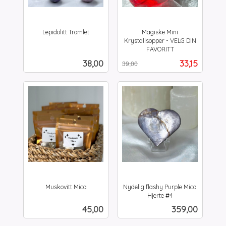
Lepidolitt Tromlet
Magiske Mini
inkl.
Krystallsopper - VELG DIN
mva.
FAVORITT
Rabatt
inkl.
Pris
Tilbud
38,00
33,15
39,00
mva.
Muskovitt Mica
Nydelig flashy Purple Mica
inkl.
Hjerte #4
inkl.
mva.
Pris
Pris
45,00
359,00
mva.