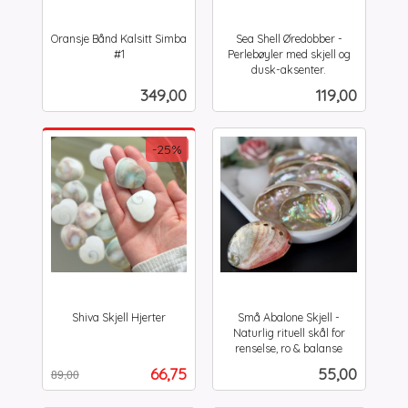
Oransje Bånd Kalsitt Simba
Sea Shell Øredobber -
#1
Perlebøyler med skjell og
inkl.
dusk-aksenter.
inkl.
mva.
Pris
Pris
349,00
119,00
mva.
-25%
Shiva Skjell Hjerter
Små Abalone Skjell -
Rabatt
inkl.
Naturlig rituell skål for
mva.
renselse, ro & balanse
inkl.
Tilbud
Pris
66,75
55,00
89,00
mva.