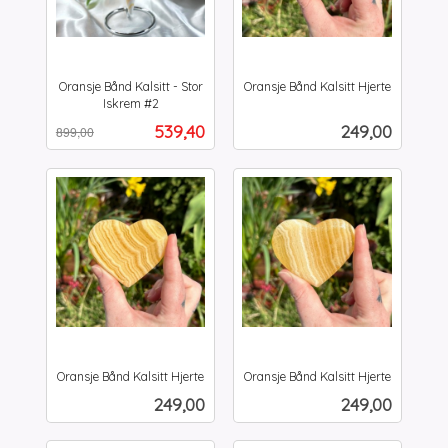
Oransje Bånd Kalsitt - Stor
Oransje Bånd Kalsitt Hjerte
inkl.
Iskrem #2
Rabatt
inkl.
mva.
Tilbud
Pris
539,40
249,00
899,00
mva.
Oransje Bånd Kalsitt Hjerte
Oransje Bånd Kalsitt Hjerte
inkl.
inkl.
Pris
Pris
249,00
249,00
mva.
mva.