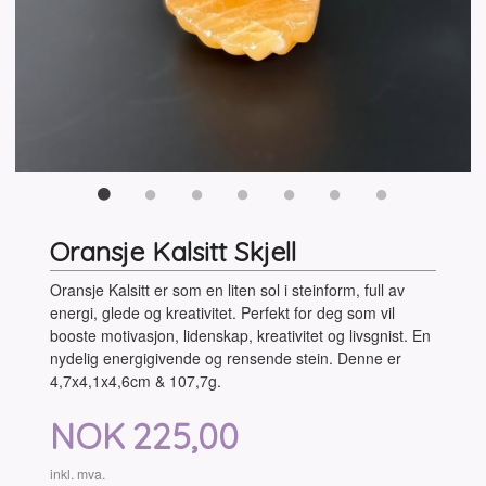
Oransje Kalsitt Skjell
Oransje Kalsitt er som en liten sol i steinform, full av
energi, glede og kreativitet. Perfekt for deg som vil
booste motivasjon, lidenskap, kreativitet og livsgnist. En
nydelig energigivende og rensende stein. Denne er
4,7x4,1x4,6cm & 107,7g.
Pris
NOK
225,00
inkl. mva.