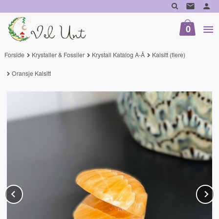
Gå
til
innholdet
0
Forside
Krystaller & Fossiler
Krystall Katalog A-Å
Kalsitt (flere)
Oransje Kalsitt
Prev
N