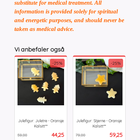
substitute for medical treatment. All
information is provided solely for spiritual
and energetic purposes, and should never be
taken as medical advice.
Vi anbefaler også
-25%
-25%
Julefigur: Juletre - Oransje
Julefigur: Stjerne - Oransje
Kalsitt**
Kalsitt**
Rabatt
inkl.
Rabatt
inkl.
Tilbud
Tilbud
44,25
59,25
59,00
79,00
mva.
mva.