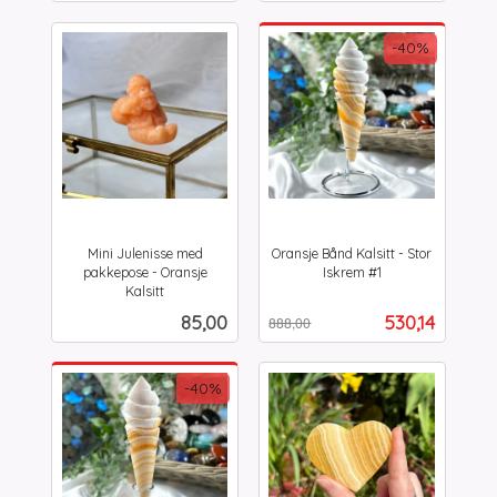
-40%
Mini Julenisse med
Oransje Bånd Kalsitt - Stor
pakkepose - Oransje
Iskrem #1
Rabatt
inkl.
Kalsitt
inkl.
mva.
Pris
Tilbud
85,00
530,14
888,00
mva.
-40%