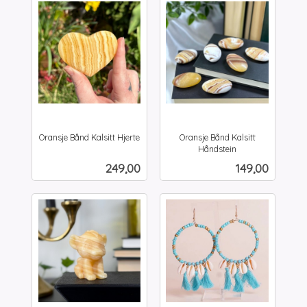
Oransje Bånd Kalsitt Hjerte
Oransje Bånd Kalsitt
inkl.
Håndstein
inkl.
mva.
Pris
Pris
249,00
149,00
mva.