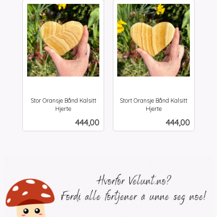
Stor Oransje Bånd Kalsitt
Stort Oransje Bånd Kalsitt
Hjerte
Hjerte
inkl.
inkl.
Pris
Pris
444,00
444,00
mva.
mva.