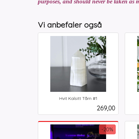
purposes, and should never be taken as m
Vi anbefaler også
Hvit Kalsitt Tårn #1
inkl.
inkl.
Pris
269,00
mva.
mva.
Kjøp
-20%