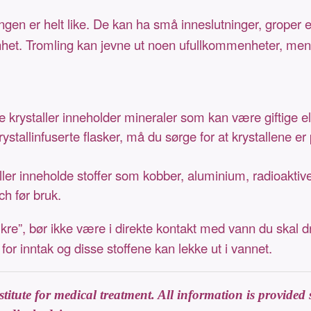
ingen er helt like. De kan ha små inneslutninger, groper e
nhet. Tromling kan jevne ut noen ufullkommenheter, men ik
ge krystaller inneholder mineraler som kan være giftige 
stallinfuserte flasker, må du sørge for at krystallene er
r inneholde stoffer som kobber, aluminium, radioaktive el
ch før bruk.
kre”, bør ikke være i direkte kontakt med vann du skal d
for inntak og disse stoffene kan lekke ut i vannet.
itute for medical treatment. All information is provided s