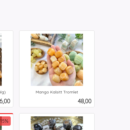
alg)
Mango Kalsitt Tromlet
inkl.
ris
Pris
6,00
48,00
mva.
Kjøp
-15%