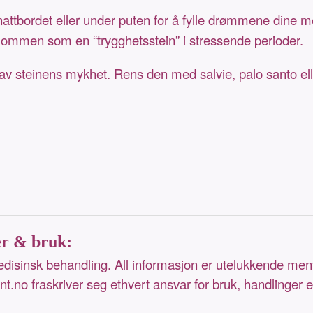
ttbordet eller under puten for å fylle drømmene dine me
 lommen som en “trygghetsstein” i stressende perioder.
 steinens mykhet. Rens den med salvie, palo santo eller
er & bruk:
medisinsk behandling. All informasjon er utelukkende men
t.no fraskriver seg ethvert ansvar for bruk, handlinger 