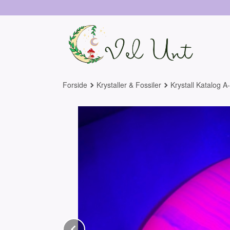
Gå
til
innholdet
Forside
Krystaller & Fossiler
Krystall Katalog A
Prev