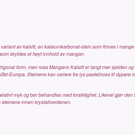
variant av kalsitt, en kalsiumkarbonat-stein som finnes i mang
e som skyldes et høyt innhold av mangan.
 i trigonal form, men rosa Mangano Kalsitt er langt mer sjelden og
st-Europa. Steinene kan variere fra lys pastellrosa til dypere r
relativt myk og bør behandles med forsiktighet. Likevel gjør de
a steinene innen krystallverdenen.