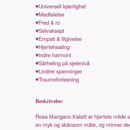
♥Universell kjærlighet
♥Medfølelse
♥Fred & ro
♥Selvaksept
♥Empati & tilgivelse
♥Hjertehealing
♥Indre harmoni
♥Sårheling på sjelenivå
♥Lindrer spenninger
♥Traumeforløsning
Beskrivelse:
Rosa Mangano Kalsitt er hjertets milde s
en myk og skånsom måte, og minner deg o