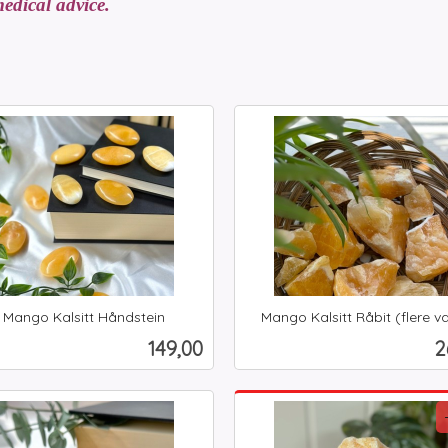
edical advice.
Mango Kalsitt Håndstein
Mango Kalsitt Råbit (flere v
inkl.
Pris
P
149,00
2
mva.
Kjøp
Les mer