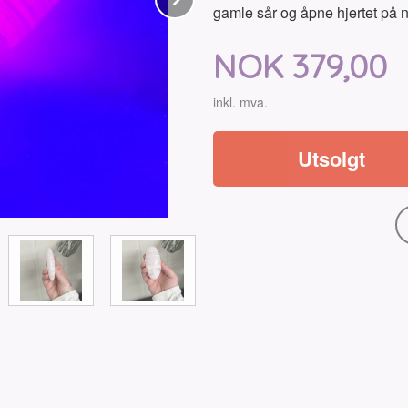
gamle sår og åpne hjertet på 
Pris
NOK
379,00
inkl. mva.
Utsolgt