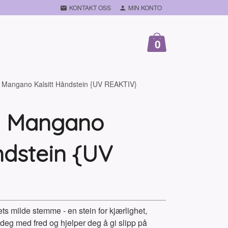
KONTAKT OSS
MIN KONTO
0
 Mangano Kalsitt Håndstein {UV REAKTIV}
a Mangano
ndstein {UV
ts milde stemme - en stein for kjærlighet,
 deg med fred og hjelper deg å gi slipp på