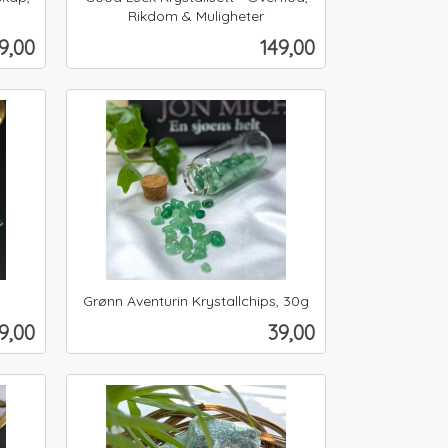
Rikdom & Muligheter
inkl.
is
Pris
9,00
149,00
mva.
Kjøp
Grønn Aventurin Krystallchips, 30g
inkl.
is
Pris
9,00
39,00
mva.
Kjøp