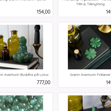
Tillit & Tilknytning
inkl.
Pris
Pr
154,00
14
mva.
Kjøp
Kjøp
nn Aventurin Buddha på Lotus
Grønn Aventurin Firkløver
inkl.
Pris
Pr
777,00
14
mva.
Kjøp
Les mer