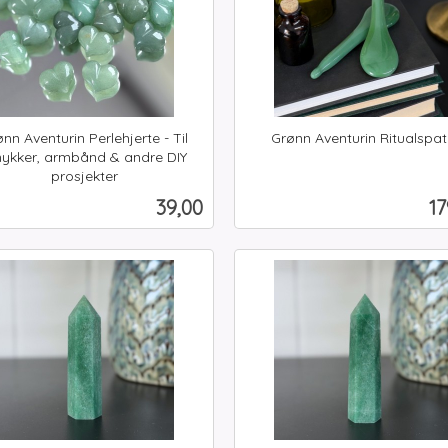
nn Aventurin Perlehjerte - Til
Grønn Aventurin Ritualspat
inkl.
ykker, armbånd & andre DIY
prosjekter
mva.
Pris
Pr
39,00
17
Kjøp
Kjøp