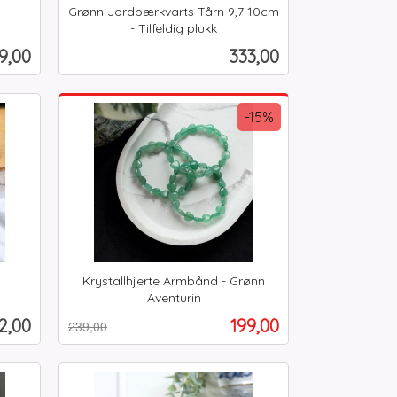
Grønn Jordbærkvarts Tårn 9,7-10cm
- Tilfeldig plukk
inkl.
is
Pris
9,00
333,00
mva.
Kjøp
-15%
Krystallhjerte Armbånd - Grønn
Aventurin
Rabatt
inkl.
ris
Tilbud
2,00
199,00
239,00
mva.
Kjøp