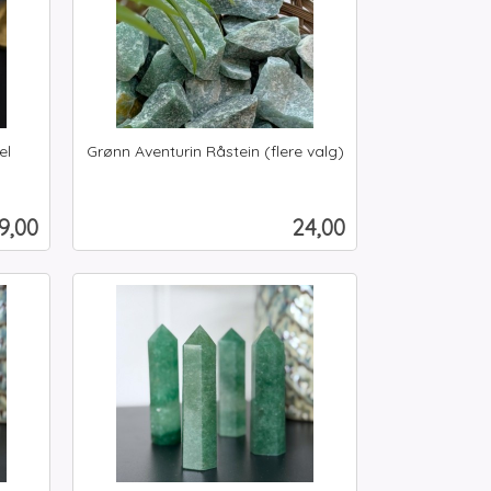
el
Grønn Aventurin Råstein (flere valg)
inkl.
mva.
is
Pris
9,00
24,00
Les mer