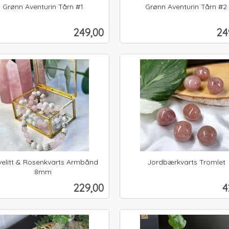
Grønn Aventurin Tårn #1
Grønn Aventurin Tårn #2
inkl.
mva.
Pris
Pr
249,00
24
Kjøp
Kjøp
elitt & Rosenkvarts Armbånd
Jordbærkvarts Tromlet
inkl.
8mm
mva.
Pris
P
229,00
4
Kjøp
Kjøp