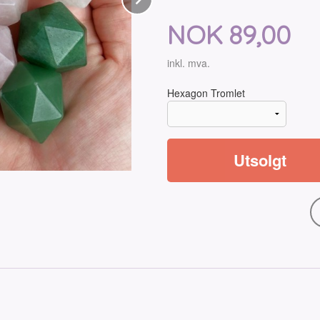
Pris
NOK
89,00
inkl. mva.
Hexagon Tromlet
Utsolgt
Størrelse i hånden