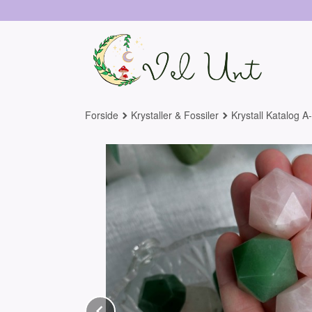
Gå
til
innholdet
Forside
Krystaller & Fossiler
Krystall Katalog A
Prev