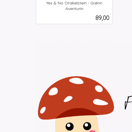
Yes & No Orakelstein - Grønn
Aventurin
inkl.
Pris
89,00
mva.
Kjøp