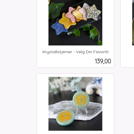
Krystallstjerner - Velg Din Favoritt
inkl.
inkl.
Pris
139,00
mva.
mva.
Les mer