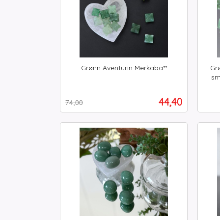
Grønn Aventurin Merkaba**
Grø
Rabatt
inkl.
sm
mva.
inkl.
Tilbud
44,40
74,00
mva.
Kjøp