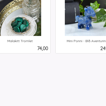
Malakitt Tromlet
Mini Ponni - Blå Aventurin
inkl.
Pris
Pr
74,00
24
mva.
Kjøp
Les mer