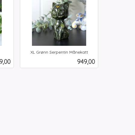
XL Grønn Serpentin Månekatt
inkl.
is
Pris
9,00
949,00
mva.
Kjøp