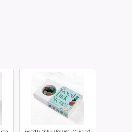
skap,
Good Luck Krystallsett - Overflod,