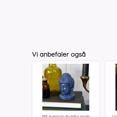
Vi anbefaler også
Blå Aventurin Buddha Hode
Ch