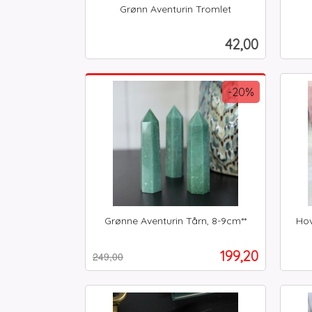
Grønn Aventurin Tromlet
inkl.
inkl.
mva.
mva.
Pris
42,00
Kjøp
-20%
Grønne Aventurin Tårn, 8-9cm**
Hov
Rabatt
inkl.
inkl.
mva.
Tilbud
199,20
249,00
mva.
Kjøp