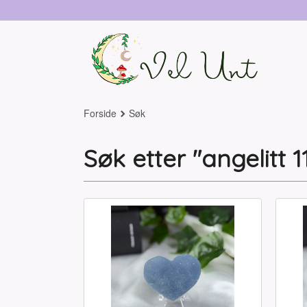
Gå
til
innholdet
Forside
Søk
Søk etter "angelitt 1