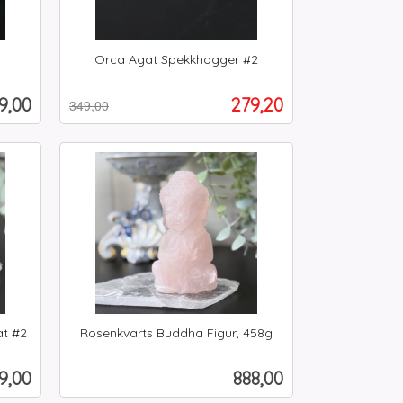
Orca Agat Spekkhogger #2
Rabatt
inkl.
mva.
is
Tilbud
9,00
279,20
349,00
Kjøp
at #2
Rosenkvarts Buddha Figur, 458g
inkl.
mva.
is
Pris
9,00
888,00