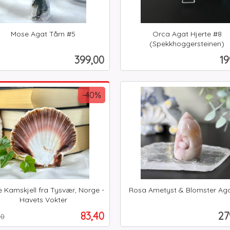
Mose Agat Tårn #5
Orca Agat Hjerte #8
(Spekkhoggersteinen)
inkl.
Pris
Pr
399,00
19
mva.
Kjøp
Kjøp
-40%
 Kamskjell fra Tysvær, Norge -
Rosa Ametyst & Blomster Ag
inkl.
Havets Vokter
t
mva.
Tilbud
Pr
83,40
27
00