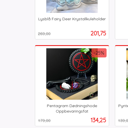
Lysblå Fairy Deer Krystallkuleholder
Rabatt
inkl.
inkl.
mva.
mva.
Tilbud
201,75
269,00
Kjøp
-25%
Pentagram Dødningshode
Pynte
Oppbevaringsfat
Rabatt
inkl.
Rabat
inkl.
Tilbud
134,25
179,00
139,
mva.
mva.