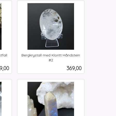
Kjøp
tfall
Bergkrystall med Kloritt Håndstein
#2
inkl.
is
Pris
9,00
369,00
mva.
Kjøp