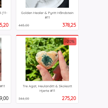
 (11-
Golden Healer & Pyritt Håndstein
#11
Rabatt
inkl.
ilbud
Tilbud
5,20
378,25
445,00
mva.
Kjøp
-20%
#11
Tre Agat, Heulanditt & Skolesitt
Hjerte #11
Rabatt
inkl.
is
Tilbud
9,00
275,20
344,00
mva.