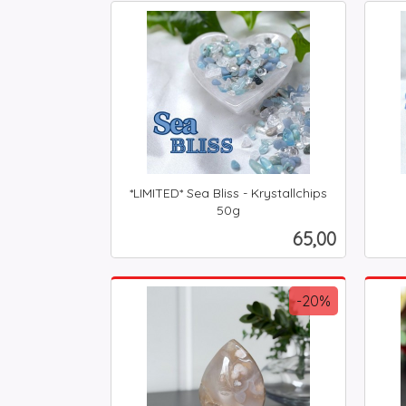
Kjøp
*LIMITED* Sea Bliss - Krystallchips
50g
inkl.
inkl.
Pris
65,00
mva.
mva.
Kjøp
-20%