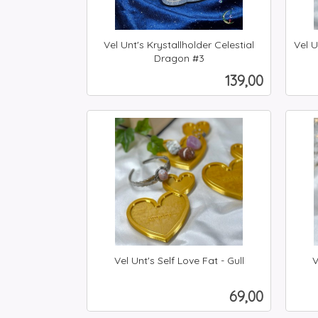
Vel Unt's Krystallholder Celestial
Vel U
Dragon #3
inkl.
inkl.
Pris
139,00
mva.
mva.
Kjøp
Vel Unt's Self Love Fat - Gull
V
inkl.
inkl.
mva.
mva.
Pris
69,00