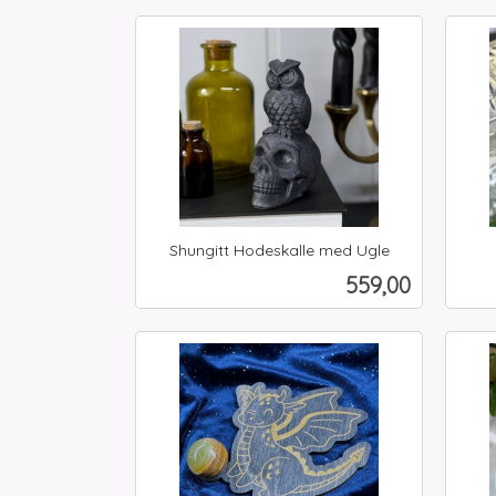
Kjøp
Shungitt Hodeskalle med Ugle
inkl.
inkl.
Pris
559,00
mva.
mva.
Kjøp