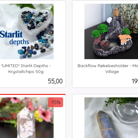
Kjøp
Kjøp
*LIMITED* Starlit Depths -
Backflow Røkelsesholder - Mis
Krystallchips 50g
Village
inkl.
Pris
Pr
55,00
19
mva.
Kjøp
Kjøp
-15%