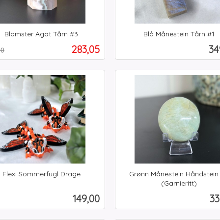
Blomster Agat Tårn #3
Blå Månestein Tårn #1
t
inkl.
Tilbud
Pr
283,05
34
00
mva.
Kjøp
Kjøp
Flexi Sommerfugl Drage
Grønn Månestein Håndstein
(Garnieritt)
inkl.
Pris
Pr
149,00
33
mva.