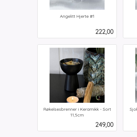
Angelitt Hjerte #1
inkl.
inkl.
mva.
mva.
Pris
222,00
Kjøp
Røkelsesbrenner i Keramikk - Sort
Sjo
inkl.
11,5cm
inkl.
mva.
Pris
249,00
mva.