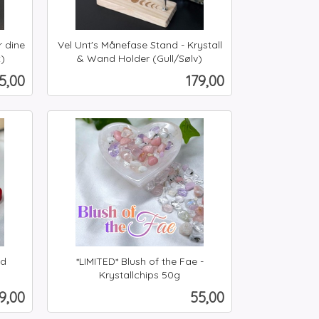
r dine
Vel Unt's Månefase Stand - Krystall
t)
& Wand Holder (Gull/Sølv)
inkl.
ris
Pris
5,00
179,00
mva.
Les mer
ød
*LIMITED* Blush of the Fae -
Krystallchips 50g
inkl.
ris
Pris
9,00
55,00
mva.