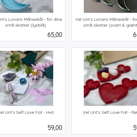
nt's Lunaris Måneskål - for dine
Vel Unt's Lunaris Måneskål - fo
små skatter (lysblå)
små skatter (svart & grøn
inkl.
Pris
P
65,00
6
mva.
Kjøp
Les mer
el Unt's Self Love Fat - Hvit
Vel Unt's Self Love Fat - R
inkl.
mva.
Pris
P
59,00
5