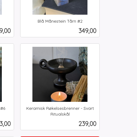
Blå Månestein Tårn #2
inkl.
is
Pris
9,00
349,00
mva.
Kjøp
 #6
Keramisk Røkelsesbrenner - Svart
Ritualskål
inkl.
is
Pris
3,00
239,00
mva.