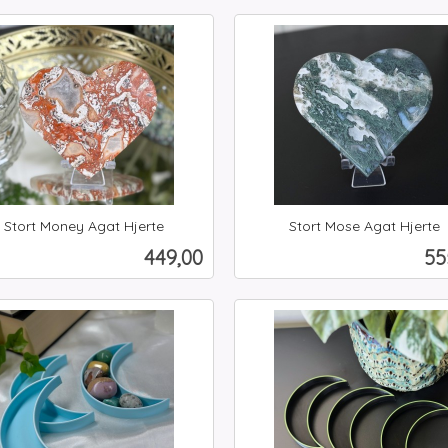
Les mer
Kjøp
Stort Money Agat Hjerte
Stort Mose Agat Hjerte
inkl.
Pris
Pr
449,00
55
mva.
Kjøp
Kjøp