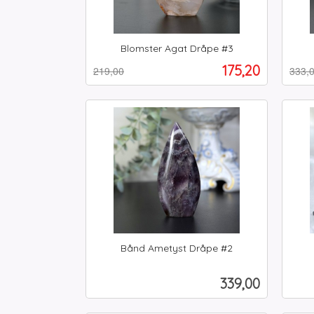
Blomster Agat Dråpe #3
Rabatt
inkl.
Rabat
inkl.
Tilbud
175,20
219,00
333,
mva.
mva.
Kjøp
Bånd Ametyst Dråpe #2
inkl.
inkl.
mva.
mva.
Pris
339,00