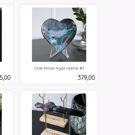
Kjøp
Unik Mose Agat Hjerte #1
inkl.
is
Pris
5,00
379,00
mva.
Kjøp