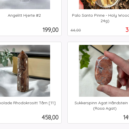
Angelitt Hjerte #2
Palo Santo Pinne - Holy Wood
24g)
Rabatt
inkl.
Pris
T
199,00
3
44,00
mva.
Kjøp
Kjøp
kolade Rhodokrositt Tårn [11]
Sukkerspinn Agat Håndstein 
(Rosa Agat)
inkl.
Pris
Pr
458,00
14
mva.