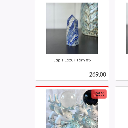
Kjøp
Lapis Lazuli Tårn #3
inkl.
inkl.
mva.
mva.
Pris
269,00
Kjøp
-25%