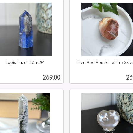
Kjøp
Kjøp
Lapis Lazuli Tårn #4
Liten Rød Forsteinet Tre Skiv
inkl.
mva.
Pris
Pr
269,00
23
Kjøp
Kjøp