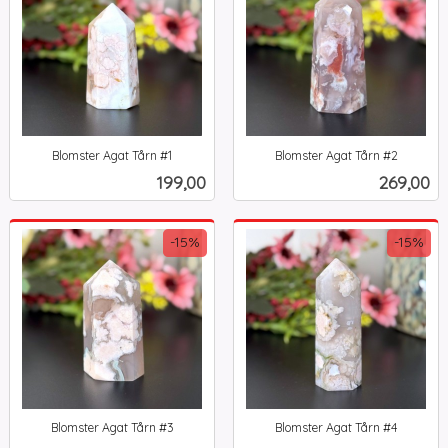
Blomster Agat Tårn #1
Blomster Agat Tårn #2
inkl.
inkl.
Pris
Pris
199,00
269,00
mva.
mva.
-15%
-15%
Blomster Agat Tårn #3
Blomster Agat Tårn #4
Rabatt
inkl.
Rabatt
inkl.