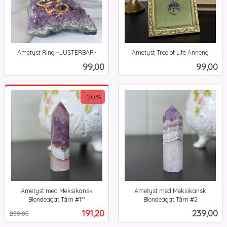
Ametyst Ring ~JUSTERBAR~
Ametyst Tree of Life Anheng
inkl.
inkl.
Pris
Pris
99,00
99,00
mva.
mva.
-20%
Ametyst med Meksikansk
Ametyst med Meksikansk
Blondeagat Tårn #1**
Blondeagat Tårn #2
Rabatt
inkl.
inkl.
Tilbud
Pris
191,20
239,00
239,00
mva.
mva.