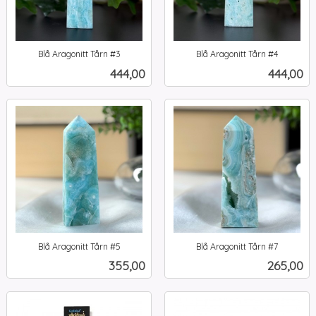
Blå Aragonitt Tårn #3
Blå Aragonitt Tårn #4
inkl.
inkl.
Pris
Pris
444,00
444,00
mva.
mva.
Blå Aragonitt Tårn #5
Blå Aragonitt Tårn #7
inkl.
inkl.
Pris
Pris
355,00
265,00
mva.
mva.