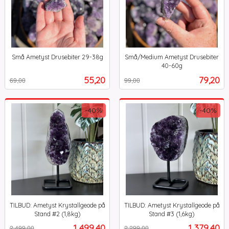
Små Ametyst Drusebiter 29-38g
Små/Medium Ametyst Drusebiter
Rabatt
inkl.
40-60g
Rabatt
inkl.
mva.
Tilbud
Tilbud
55,20
79,20
69,00
99,00
mva.
-40%
-40%
TILBUD: Ametyst Krystallgeode på
TILBUD: Ametyst Krystallgeode på
Stand #2 (1,8kg)
Stand #3 (1,6kg)
Rabatt
inkl.
Rabatt
inkl.
Tilbud
Tilbud
1 499,40
1 379,40
2 499,00
2 299,00