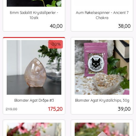
8mm Sodalitt Krystallperler -
Aum Røkelsespinner - Ancient 7
10stk
Chakra
inkl.
inkl.
Pris
Pris
40,00
38,00
mva.
mva.
-20%
Blomster Agat Dråpe #3
Blomster Agat Krystallchips, 30g
Rabatt
inkl.
inkl.
Tilbud
Pris
175,20
39,00
219,00
mva.
mva.