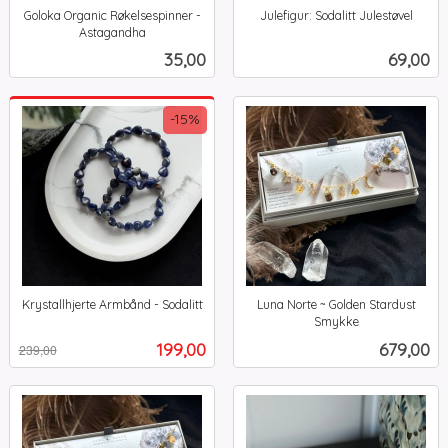
Goloka Organic Røkelsespinner -
Julefigur: Sodalitt Julestøvel
inkl.
Astagandha
inkl.
mva.
Pris
Pris
35,00
69,00
mva.
-15%
Krystallhjerte Armbånd - Sodalitt
Luna Norte ~ Golden Stardust
Rabatt
inkl.
Smykke
inkl.
mva.
Tilbud
Pris
199,00
679,00
239,00
mva.