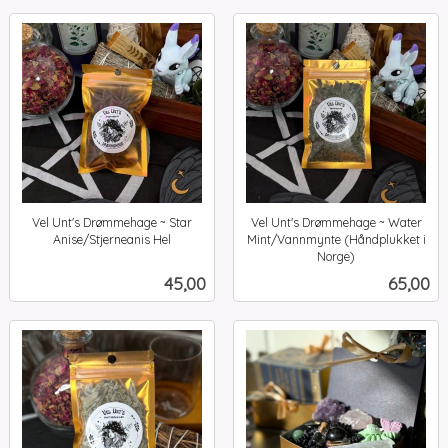
Vel Unt's Drømmehage ~ Star
Vel Unt's Drømmehage ~ Water
Anise/Stjerneanis Hel
Mint/Vannmynte (Håndplukket i
inkl.
Norge)
inkl.
mva.
Pris
Pris
45,00
65,00
mva.