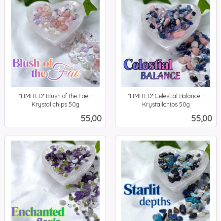
*LIMITED* Blush of the Fae -
*LIMITED* Celestial Balance -
Krystallchips 50g
Krystallchips 50g
inkl.
inkl.
Pris
Pris
55,00
55,00
mva.
mva.