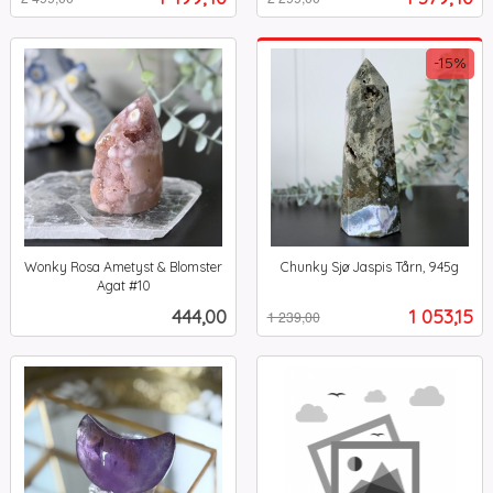
mva.
mva.
-15%
Wonky Rosa Ametyst & Blomster
Chunky Sjø Jaspis Tårn, 945g
Rabatt
inkl.
Agat #10
inkl.
mva.
Pris
Tilbud
444,00
1 053,15
1 239,00
mva.