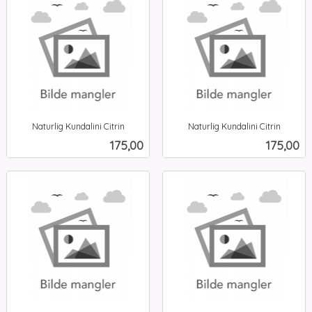
Naturlig Kundalini Citrin
Naturlig Kundalini Citrin
inkl.
inkl.
Pris
Pris
175,00
175,00
mva.
mva.