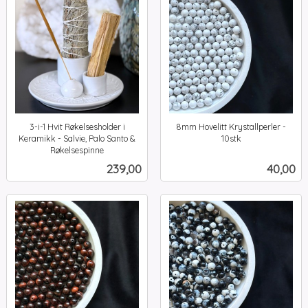
3-i-1 Hvit Røkelsesholder i
8mm Hovelitt Krystallperler -
Keramikk - Salvie, Palo Santo &
10stk
inkl.
Røkelsespinne
inkl.
mva.
Pris
Pris
239,00
40,00
mva.