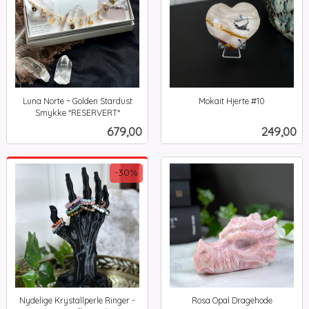
Luna Norte ~ Golden Stardust
Mokait Hjerte #10
inkl.
Smykke *RESERVERT*
inkl.
mva.
Pris
Pris
679,00
249,00
mva.
-30%
Nydelige Krystallperle Ringer -
Rosa Opal Dragehode