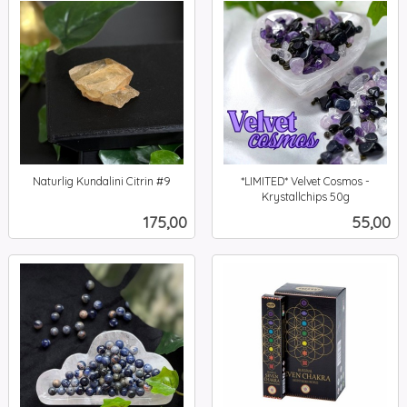
Naturlig Kundalini Citrin #9
*LIMITED* Velvet Cosmos -
inkl.
Krystallchips 50g
inkl.
mva.
Pris
Pris
175,00
55,00
mva.