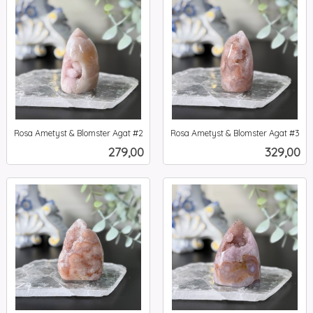
Rosa Ametyst & Blomster Agat #2
Rosa Ametyst & Blomster Agat #3
inkl.
inkl.
Pris
Pris
279,00
329,00
mva.
mva.