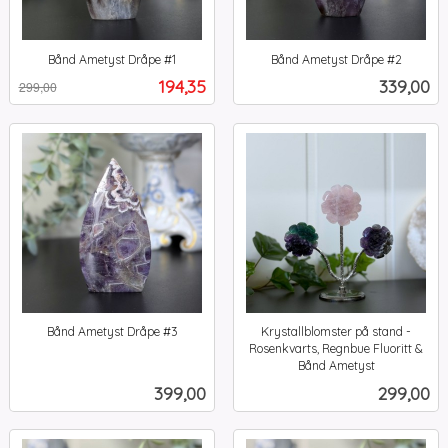
Bånd Ametyst Dråpe #1
Bånd Ametyst Dråpe #2
Rabatt
inkl.
inkl.
Tilbud
Pris
194,35
339,00
299,00
mva.
mva.
Bånd Ametyst Dråpe #3
Krystallblomster på stand -
inkl.
Rosenkvarts, Regnbue Fluoritt &
mva.
Bånd Ametyst
inkl.
Pris
Pris
399,00
299,00
mva.