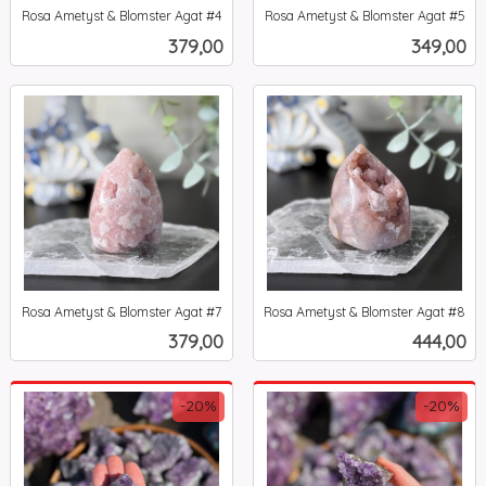
Rosa Ametyst & Blomster Agat #4
Rosa Ametyst & Blomster Agat #5
inkl.
inkl.
Pris
Pris
379,00
349,00
mva.
mva.
Rosa Ametyst & Blomster Agat #7
Rosa Ametyst & Blomster Agat #8
inkl.
inkl.
Pris
Pris
379,00
444,00
mva.
mva.
-20%
-20%