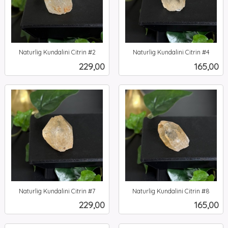
Naturlig Kundalini Citrin #2
Naturlig Kundalini Citrin #4
inkl.
inkl.
Pris
Pris
229,00
165,00
mva.
mva.
Naturlig Kundalini Citrin #7
Naturlig Kundalini Citrin #8
inkl.
inkl.
Pris
Pris
229,00
165,00
mva.
mva.