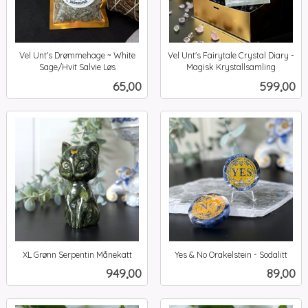
Vel Unt's Drømmehage ~ White
Vel Unt's Fairytale Crystal Diary -
Sage/Hvit Salvie Løs
Magisk Krystallsamling
inkl.
inkl.
Pris
Pris
65,00
599,00
mva.
mva.
XL Grønn Serpentin Månekatt
Yes & No Orakelstein - Sodalitt
inkl.
inkl.
Pris
Pris
949,00
89,00
mva.
mva.