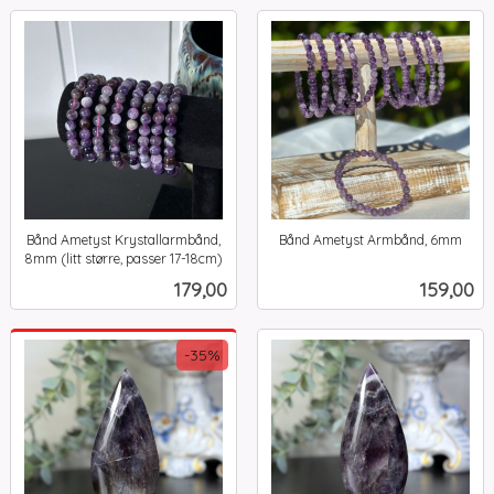
Bånd Ametyst Krystallarmbånd,
Bånd Ametyst Armbånd, 6mm
inkl.
8mm (litt større, passer 17-18cm)
inkl.
mva.
Pris
Pris
179,00
159,00
mva.
-35%