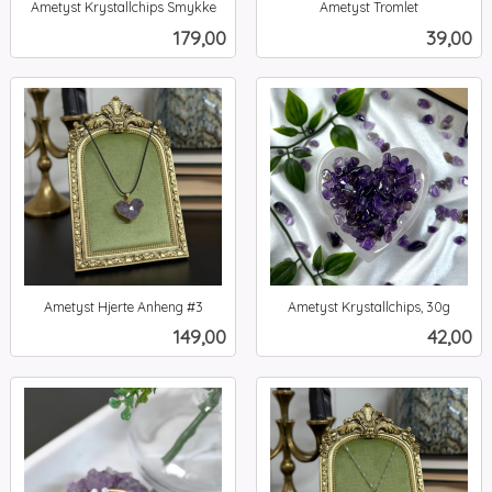
Ametyst Krystallchips Smykke
Ametyst Tromlet
inkl.
inkl.
Pris
Pris
179,00
39,00
mva.
mva.
Ametyst Hjerte Anheng #3
Ametyst Krystallchips, 30g
inkl.
inkl.
Pris
Pris
149,00
42,00
mva.
mva.