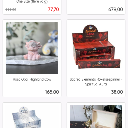
inkl.
One Size (flere valg)
Rabatt
inkl.
mva.
Tilbud
Pris
77,70
679,00
111,00
mva.
Rosa Opal Highland Cow
Sacred Elements Røkelsespinner -
inkl.
Spiritual Aura
inkl.
mva.
Pris
Pris
165,00
38,00
mva.