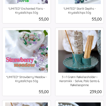
*LIMITED* Enchanted Floris -
*LIMITED* Starlit Depths -
Krystallchips 50g
Krystallchips 50g
inkl.
inkl.
Pris
Pris
55,00
55,00
mva.
mva.
*LIMITED* Strawberry Meadow -
3-i-1 Grønn Røkelsesholder i
Krystallchips 50g
Keramikk - Salvie, Palo Santo &
inkl.
Røkelsespinne
inkl.
mva.
Pris
Pris
55,00
239,00
mva.