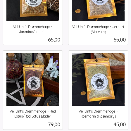
Vel Unt's Drømmehage ~
Vel Unt's Drømmehage ~ Jernurt
Jasmine/Jasmin
(Vervain)
inkl.
inkl.
Pris
Pris
65,00
65,00
mva.
mva.
Vel Unt's Drømmehage ~ Red
Vel Unt's Drømmehage ~
Lotus/Rød Lotus Blader
Rosmarin (Rosemary)
inkl.
inkl.
Pris
Pris
79,00
45,00
mva.
mva.