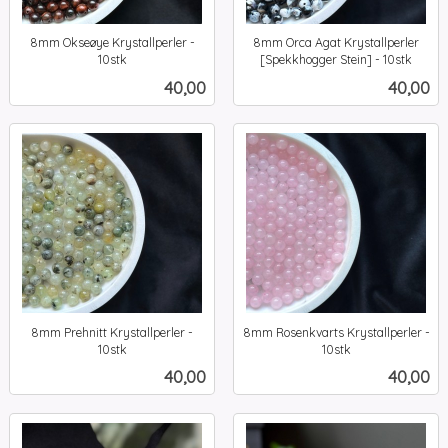
8mm Okseøye Krystallperler -
8mm Orca Agat Krystallperler
10stk
[Spekkhogger Stein] - 10stk
inkl.
inkl.
Pris
Pris
40,00
40,00
mva.
mva.
8mm Prehnitt Krystallperler -
8mm Rosenkvarts Krystallperler -
10stk
10stk
inkl.
inkl.
Pris
Pris
40,00
40,00
mva.
mva.