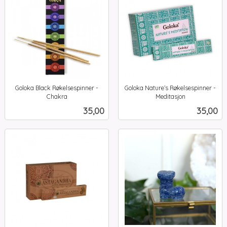
Goloka Black Røkelsespinner -
Goloka Nature’s Røkelsespinner -
Chakra
Meditasjon
inkl.
inkl.
Pris
Pris
35,00
35,00
mva.
mva.