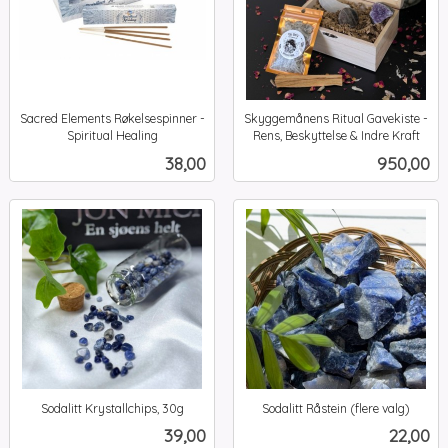
Sacred Elements Røkelsespinner -
Skyggemånens Ritual Gavekiste -
Spiritual Healing
Rens, Beskyttelse & Indre Kraft
inkl.
inkl.
Pris
Pris
38,00
950,00
mva.
mva.
Sodalitt Krystallchips, 30g
Sodalitt Råstein (flere valg)
inkl.
inkl.
Pris
Pris
39,00
22,00
mva.
mva.