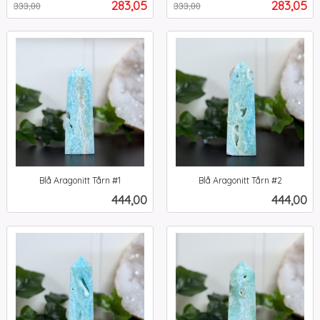
Tilbud
Tilbud
283,05
283,05
333,00
333,00
mva.
mva.
Blå Aragonitt Tårn #1
Blå Aragonitt Tårn #2
inkl.
inkl.
Pris
Pris
444,00
444,00
mva.
mva.