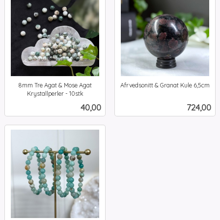
8mm Tre Agat & Mose Agat
Afrvedsonitt & Granat Kule 6,5cm
inkl.
Krystallperler - 10stk
inkl.
mva.
Pris
Pris
40,00
724,00
mva.