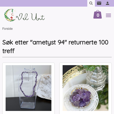
Gå
til
innholdet
0
Forside
Søk etter "ametyst 94" returnerte 100
treff