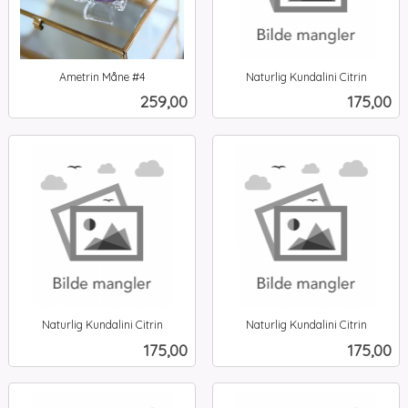
Ametrin Måne #4
Naturlig Kundalini Citrin
inkl.
inkl.
Pris
Pris
259,00
175,00
mva.
mva.
Naturlig Kundalini Citrin
Naturlig Kundalini Citrin
inkl.
inkl.
Pris
Pris
175,00
175,00
mva.
mva.