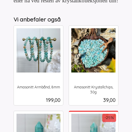
eller ha ved resten av krystallkolleksjonen din!
Vi anbefaler også
Amasonitt Armbånd, 8mm
Amasonitt Krystallchips,
inkl.
30g
inkl.
mva.
Pris
Pris
199,00
39,00
mva.
-25%