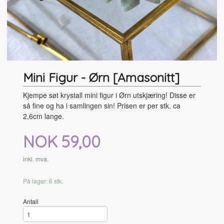
Mini Figur - Ørn [Amasonitt]
Kjempe søt krystall mini figur i Ørn utskjæring! Disse er
så fine og ha i samlingen sin! Prisen er per stk. ca
2,6cm lange.
Pris
NOK
59,00
inkl. mva.
På lager: 6 stk.
Antall