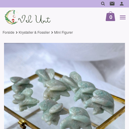
Gå
til
innholdet
0
Forside
Krystaller & Fossiler
Mini Figurer