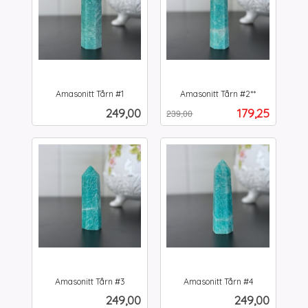
Amasonitt Tårn #1
Amasonitt Tårn #2**
inkl.
Rabatt
inkl.
Pris
Tilbud
249,00
179,25
239,00
mva.
mva.
Amasonitt Tårn #3
Amasonitt Tårn #4
inkl.
inkl.
Pris
Pris
249,00
249,00
mva.
mva.