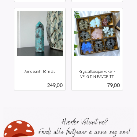
Amasonitt Tårn #5
Krystallpepperkaker -
inkl.
VELG DIN FAVORITT
inkl.
mva.
Pris
Pris
249,00
79,00
mva.