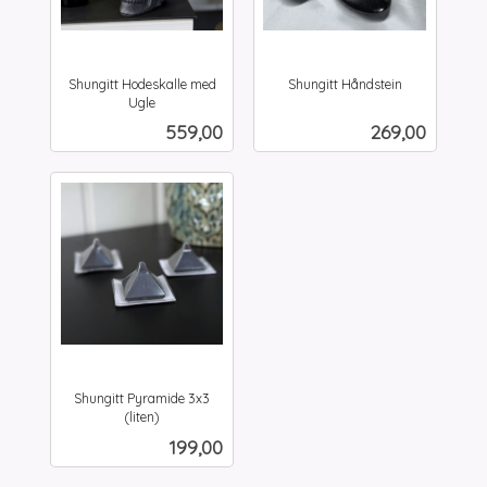
Shungitt Hodeskalle med
Shungitt Håndstein
inkl.
Ugle
inkl.
mva.
Pris
Pris
559,00
269,00
mva.
Shungitt Pyramide 3x3
(liten)
inkl.
Pris
199,00
mva.