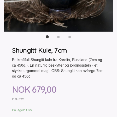
Shungitt Kule, 7cm
En kraftfull Shungitt kule fra Karelia, Russland (7cm og
ca 450g.). En naturlig beskytter og jordingsstein - et
stykke urgammel magi. OBS: Shungitt kan avfarge.7cm
og ca 450g.
Pris
NOK
679,00
inkl. mva.
På lager: 1 stk.