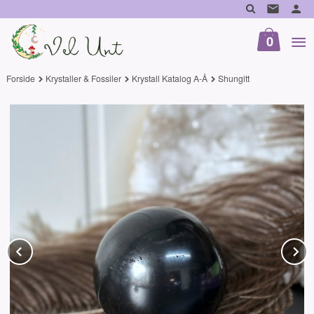
Gå
til
innholdet
0
Forside
Krystaller & Fossiler
Krystall Katalog A-Å
Shungitt
Prev
N