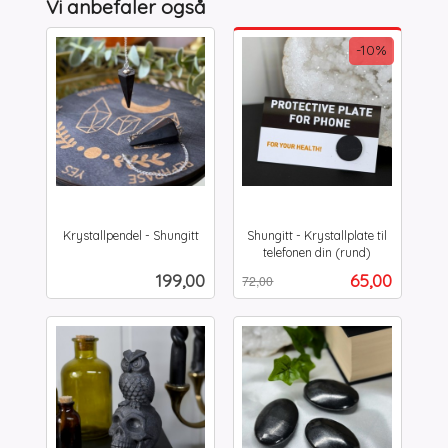
Vi anbefaler også
-10%
Krystallpendel - Shungitt
Shungitt - Krystallplate til
inkl.
telefonen din (rund)
Rabatt
inkl.
mva.
Pris
Tilbud
199,00
65,00
72,00
mva.