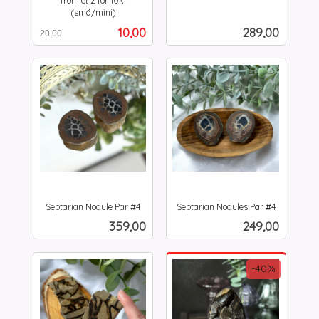
Tromlet 2 for 10kr
mva.
(små/mini)
Rabatt
inkl.
Tilbud
Pris
10,00
289,00
20,00
mva.
Septarian Nodule Par #4
Septarian Nodules Par #4
inkl.
inkl.
Pris
Pris
359,00
249,00
mva.
mva.
-40%