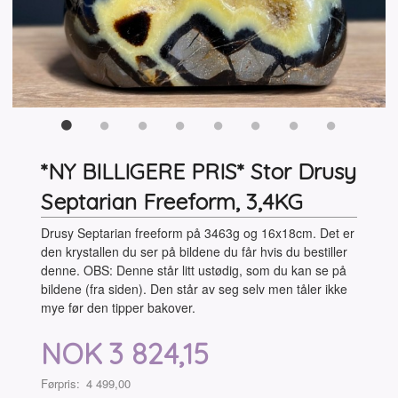
*NY BILLIGERE PRIS* Stor Drusy
Septarian Freeform, 3,4KG
Drusy Septarian freeform på 3463g og 16x18cm. Det er
den krystallen du ser på bildene du får hvis du bestiller
denne. OBS: Denne står litt ustødig, som du kan se på
bildene (fra siden). Den står av seg selv men tåler ikke
mye før den tipper bakover.
Tilbud
NOK
3 824,15
Førpris:
4 499,00