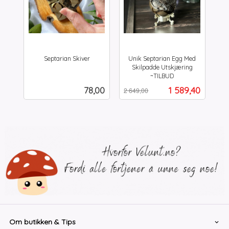
Septarian Skiver
Unik Septarian Egg Med
inkl.
Skilpadde Utskjæring
mva.
~TILBUD
Rabatt
inkl.
Pris
Tilbud
78,00
1 589,40
2 649,00
mva.
Om butikken & Tips