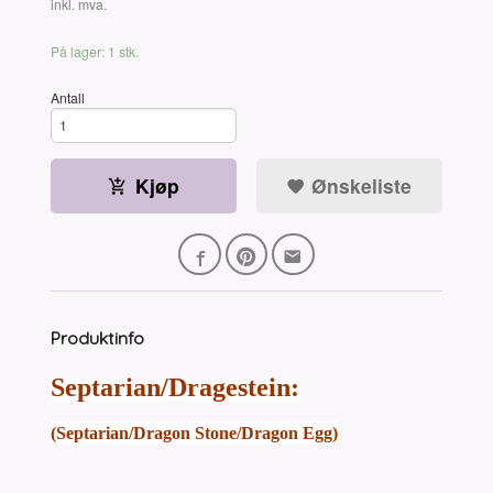
Rabatt
inkl. mva.
På lager: 1 stk.
Antall
Kjøp
Ønskeliste
Produktinfo
Septarian/Dragestein:
(Septarian/Dragon Stone/Dragon Egg)