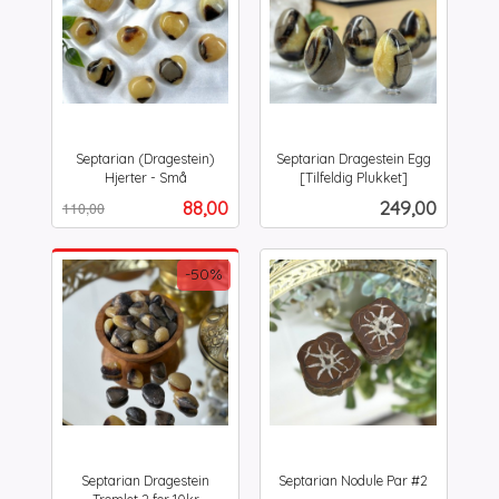
Septarian (Dragestein)
Septarian Dragestein Egg
Hjerter - Små
[Tilfeldig Plukket]
Rabatt
inkl.
inkl.
Tilbud
Pris
88,00
249,00
110,00
mva.
mva.
-50%
Septarian Dragestein
Septarian Nodule Par #2
inkl.