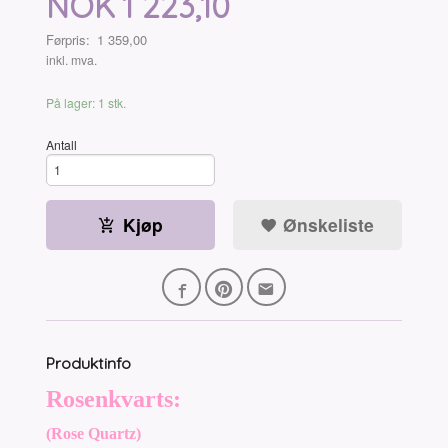
Tilbud
NOK
1 223,10
Førpris:
1 359,00
Rabatt
inkl. mva.
På lager: 1 stk.
Antall
Kjøp
Ønskeliste
Produktinfo
Rosenkvarts:
(Rose Quartz)