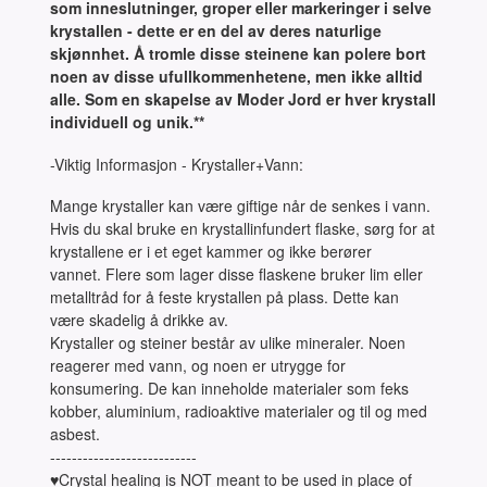
som inneslutninger, groper eller markeringer i selve
krystallen - dette er en del av deres naturlige
skjønnhet. Å tromle disse steinene kan polere bort
noen av disse ufullkommenhetene, men ikke alltid
alle. Som en skapelse av Moder Jord er hver krystall
individuell og unik.**
-Viktig Informasjon - Krystaller+Vann:
Mange krystaller kan være giftige når de senkes i vann.
Hvis du skal bruke en krystallinfundert flaske, sørg for at
krystallene er i et eget kammer og ikke berører
vannet. Flere som lager disse flaskene bruker lim eller
metalltråd for å feste krystallen på plass. Dette kan
være skadelig å drikke av.
Krystaller og steiner består av ulike mineraler. Noen
reagerer med vann, og noen er utrygge for
konsumering. De kan inneholde materialer som feks
kobber, aluminium, radioaktive materialer og til og med
asbest.
---------------------------
♥Crystal healing is NOT meant to be used in place of