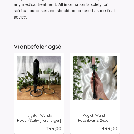
any medical treatment. All information is solely for
spiritual purposes and should not be used as medical
advice.
Vi anbefaler også
Krystall Wands
Magick Wand -
Holder/Stativ [flere farger]
Rosenkvarts, 26,7cm
inkl.
inkl.
Pris
Pris
199,00
499,00
mva.
mva.