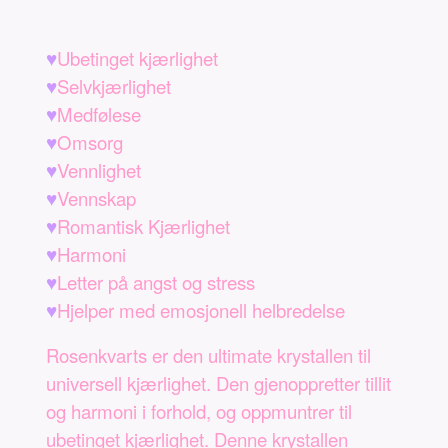
♥
Ubetinget kjærlighet
♥
Selvkjærlighet
♥
Medfølese
♥
Omsorg
♥
Vennlighet
♥
Vennskap
♥
Romantisk Kjærlighet
♥
Harmoni
♥
Letter på angst og stress
♥
Hjelper med emosjonell helbredelse
Rosenkvarts er den ultimate krystallen til
universell kjærlighet. Den gjenoppretter tillit
og harmoni i forhold, og oppmuntrer til
ubetinget kjærlighet. Denne krystallen