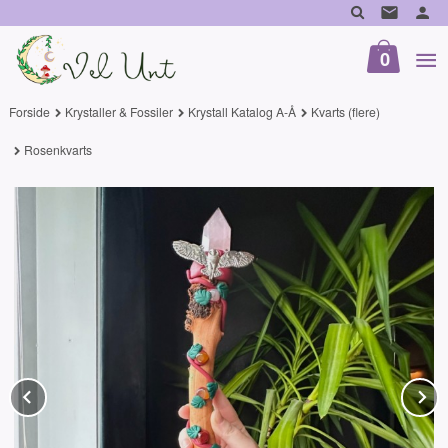
Gå
til
innholdet
0
Forside
Krystaller & Fossiler
Krystall Katalog A-Å
Kvarts (flere)
Rosenkvarts
Prev
N