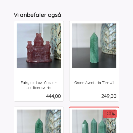
Vi anbefaler også
Fairytale Love Castle -
Grønn Aventurin Tårn #1
inkl.
Jordbærkvarts
inkl.
mva.
Pris
Pris
444,00
249,00
mva.
-20%