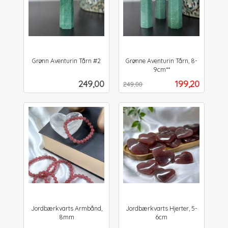
Grønn Aventurin Tårn #2
Grønne Aventurin Tårn, 8-
inkl.
9cm**
Rabatt
inkl.
mva.
Pris
Tilbud
249,00
199,20
249,00
mva.
Jordbærkvarts Armbånd,
Jordbærkvarts Hjerter, 5-
8mm
6cm
inkl.
inkl.