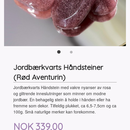
Jordbærkvarts Håndsteiner
(Rød Aventurin)
Jordbærkvarts Håndstein med vakre nyanser av rosa
og glitrende inneslutninger som minner om modne
jordbær. En behagelig stein å holde i hånden eller ha
fremme som dekor. Tilfeldig plukket, ca 6,5-7,5cm og ca
100g. Små naturlige merker kan forekomme.
Pris
NOK
339,00