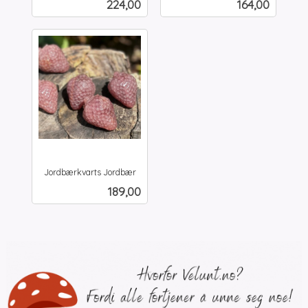
Pris
Pris
224,00
164,00
mva.
mva.
Jordbærkvarts Jordbær
inkl.
Pris
189,00
mva.