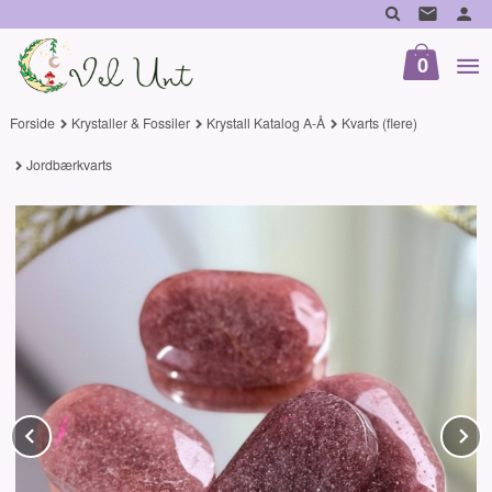
Gå
til
innholdet
0
Forside
Krystaller & Fossiler
Krystall Katalog A-Å
Kvarts (flere)
Jordbærkvarts
Prev
N