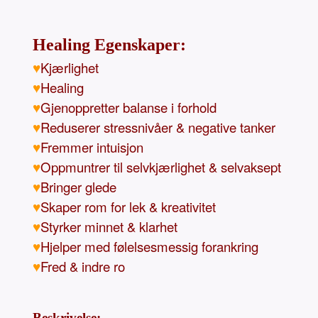
Healing Egenskaper:
♥
Kjærlighet
♥
Healing
♥
Gjenoppretter balanse i forhold
♥
Reduserer stressnivåer & negative tanker
♥
Fremmer intuisjon
♥
Oppmuntrer til selvkjærlighet & selvaksept
♥
Bringer glede
♥
Skaper rom for lek & kreativitet
♥
Styrker minnet & klarhet
♥
Hjelper med følelsesmessig forankring
♥
Fred & indre ro
Beskrivelse: