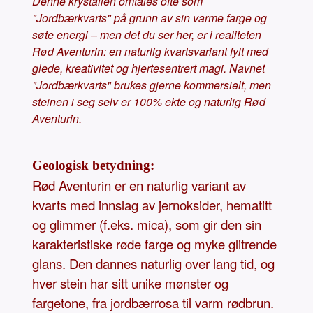
Denne krystallen omtales ofte som
"Jordbærkvarts" på grunn av sin varme farge og
søte energi – men det du ser her, er i realiteten
Rød Aventurin: en naturlig kvartsvariant fylt med
glede, kreativitet og hjertesentrert magi. Navnet
"Jordbærkvarts" brukes gjerne kommersielt, men
steinen i seg selv er 100% ekte og naturlig Rød
Aventurin.
Geologisk betydning:
Rød Aventurin er en naturlig variant av
kvarts med innslag av jernoksider, hematitt
og glimmer (f.eks. mica), som gir den sin
karakteristiske røde farge og myke glitrende
glans. Den dannes naturlig over lang tid, og
hver stein har sitt unike mønster og
fargetone, fra jordbærrosa til varm rødbrun.