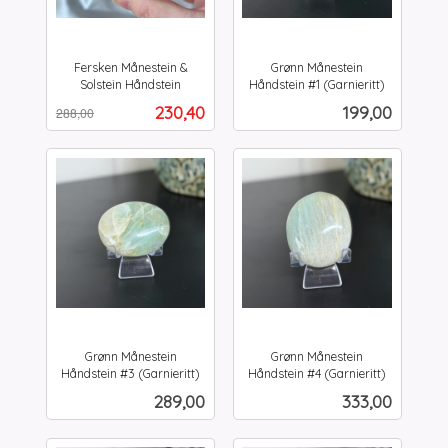
Fersken Månestein &
Grønn Månestein
Solstein Håndstein
Håndstein #1 (Garnieritt)
Rabatt
inkl.
inkl.
Tilbud
Pris
230,40
199,00
288,00
mva.
mva.
Grønn Månestein
Grønn Månestein
Håndstein #3 (Garnieritt)
Håndstein #4 (Garnieritt)
inkl.
inkl.
Pris
Pris
289,00
333,00
mva.
mva.