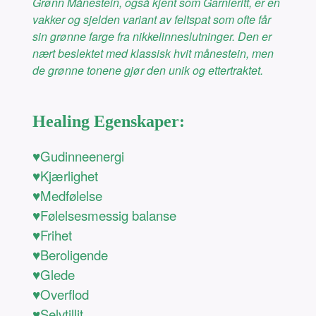
Grønn Månestein, også kjent som Garnieritt, er en
vakker og sjelden variant av feltspat som ofte får
sin grønne farge fra nikkelinneslutninger. Den er
nært beslektet med klassisk hvit månestein, men
de grønne tonene gjør den unik og ettertraktet.
Healing Egenskaper:
♥Gudinneenergi
♥Kjærlighet
♥Medfølelse
♥Følelsesmessig balanse
♥Frihet
♥Beroligende
♥Glede
♥Overflod
♥Selvtillit