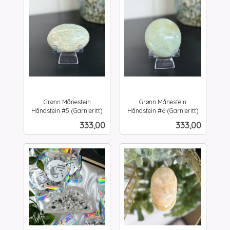
Grønn Månestein
Grønn Månestein
Håndstein #5 (Garnieritt)
Håndstein #6 (Garnieritt)
inkl.
inkl.
Pris
Pris
333,00
333,00
mva.
mva.