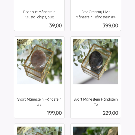
Regnbue Månestein
Stor Creamy Hvit
Krystallchips, 30g
Månestein Håndstein #4
inkl.
inkl.
Pris
Pris
39,00
399,00
mva.
mva.
Svart Månestein Håndstein
Svart Månestein Håndstein
#2
#3
inkl.
inkl.
Pris
Pris
199,00
229,00
mva.
mva.