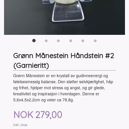
Grønn Månestein Håndstein #2
(Garnieritt)
Grønn Månestein er en krystall av gudinneenergi og
følelsesmessig balanse. Den støtter selvkjærlighet, håp
og frihet, hjelper mot stress og angst, og gir glede,
kreativitet og inspirasjon i hverdagen. Denne er
5,6x4,5x2,2cm og veier ca 78,8g.
Pris
NOK
279,00
inkl. mva.