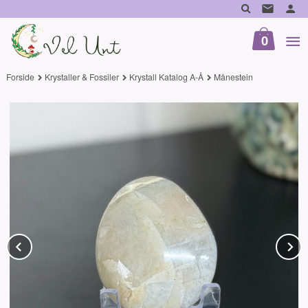
Gå
til
innholdet
0
Forside
Krystaller & Fossiler
Krystall Katalog A-Å
Månestein
Prev
N