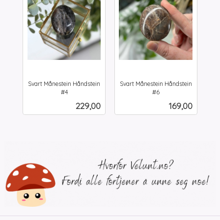
Svart Månestein Håndstein
Svart Månestein Håndstein
#4
#6
inkl.
inkl.
Pris
Pris
229,00
169,00
mva.
mva.