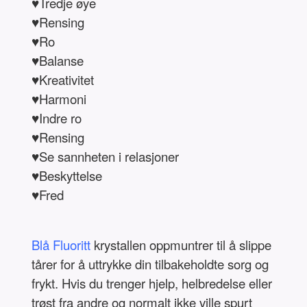
♥Tredje øye
♥Rensing
♥Ro
♥Balanse
♥Kreativitet
♥Harmoni
♥Indre ro
♥Rensing
♥Se sannheten i relasjoner
♥Beskyttelse
♥Fred
Blå Fluoritt
krystallen oppmuntrer til å slippe
tårer for å uttrykke din tilbakeholdte sorg og
frykt. Hvis du trenger hjelp, helbredelse eller
trøst fra andre og normalt ikke ville spurt