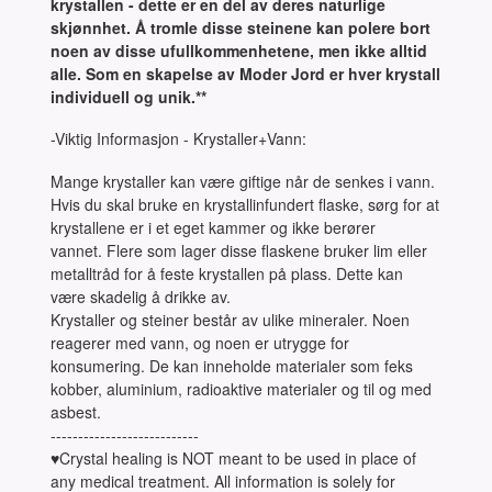
krystallen - dette er en del av deres naturlige
skjønnhet. Å tromle disse steinene kan polere bort
noen av disse ufullkommenhetene, men ikke alltid
alle. Som en skapelse av Moder Jord er hver krystall
individuell og unik.**
-Viktig Informasjon - Krystaller+Vann:
Mange krystaller kan være giftige når de senkes i vann.
Hvis du skal bruke en krystallinfundert flaske, sørg for at
krystallene er i et eget kammer og ikke berører
vannet. Flere som lager disse flaskene bruker lim eller
metalltråd for å feste krystallen på plass. Dette kan
være skadelig å drikke av.
Krystaller og steiner består av ulike mineraler. Noen
reagerer med vann, og noen er utrygge for
konsumering. De kan inneholde materialer som feks
kobber, aluminium, radioaktive materialer og til og med
asbest.
---------------------------
♥Crystal healing is NOT meant to be used in place of
any medical treatment. All information is solely for