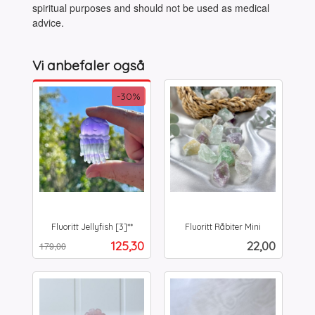
spiritual purposes and should not be used as medical
advice.
Vi anbefaler også
-30%
Fluoritt Jellyfish [3]**
Fluoritt Råbiter Mini
Rabatt
inkl.
inkl.
Tilbud
Pris
125,30
22,00
179,00
mva.
mva.