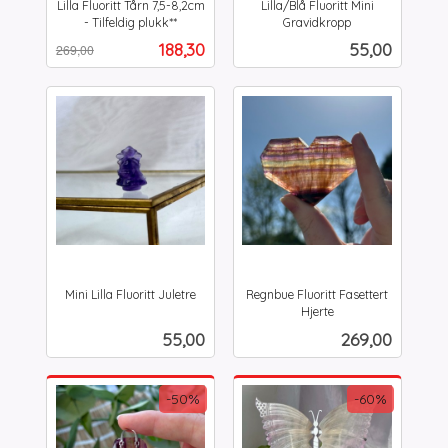
Lilla Fluoritt Tårn 7,5-8,2cm
Lilla/Blå Fluoritt Mini
- Tilfeldig plukk**
Gravidkropp
Rabatt
inkl.
inkl.
Tilbud
Pris
188,30
55,00
269,00
mva.
mva.
Mini Lilla Fluoritt Juletre
Regnbue Fluoritt Fasettert
inkl.
Hjerte
inkl.
mva.
Pris
Pris
55,00
269,00
mva.
-50%
-60%