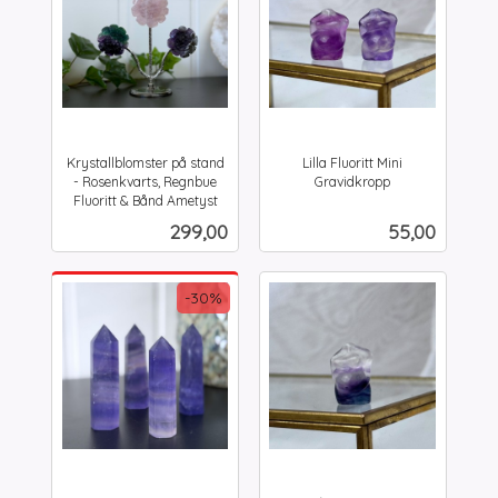
Krystallblomster på stand
Lilla Fluoritt Mini
- Rosenkvarts, Regnbue
Gravidkropp
inkl.
Fluoritt & Bånd Ametyst
inkl.
mva.
Pris
Pris
299,00
55,00
mva.
-30%