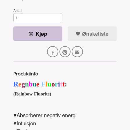
Antall
Kjøp
Ønskeliste
Produktinfo
R
e
g
n
b
u
e
F
l
u
o
r
i
t
t
:
(Rainbow Fluorite)
♥Absorberer negativ energi
♥Intuisjon