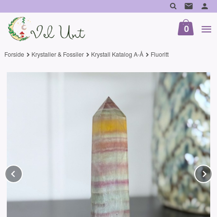
Gå
til
innholdet
0
Forside
Krystaller & Fossiler
Krystall Katalog A-Å
Fluoritt
Prev
N