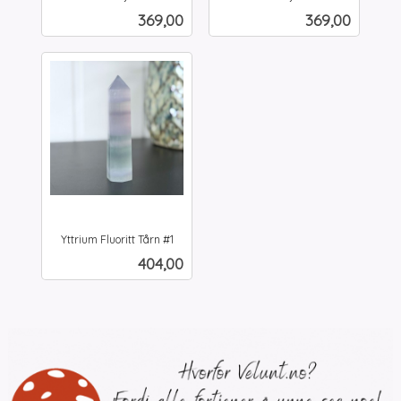
inkl.
inkl.
Pris
Pris
369,00
369,00
mva.
mva.
Yttrium Fluoritt Tårn #1
inkl.
Pris
404,00
mva.