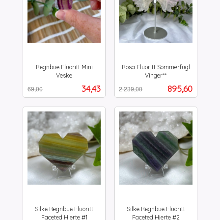
Regnbue Fluoritt Mini
Rosa Fluoritt Sommerfugl
Veske
Vinger**
Rabatt
inkl.
Rabatt
inkl.
Tilbud
Tilbud
34,43
895,60
69,00
2 239,00
mva.
mva.
Silke Regnbue Fluoritt
Silke Regnbue Fluoritt
Faceted Hjerte #1
Faceted Hjerte #2