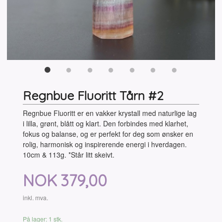
Regnbue Fluoritt Tårn #2
Regnbue Fluoritt er en vakker krystall med naturlige lag
i lilla, grønt, blått og klart. Den forbindes med klarhet,
fokus og balanse, og er perfekt for deg som ønsker en
rolig, harmonisk og inspirerende energi i hverdagen.
10cm & 113g. *Står litt skeivt.
Pris
NOK
379,00
inkl. mva.
På lager: 1 stk.