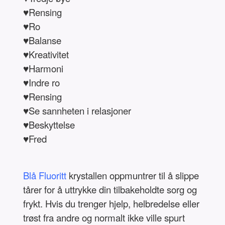
♥Rensing
♥Ro
♥Balanse
♥Kreativitet
♥Harmoni
♥Indre ro
♥Rensing
♥Se sannheten i relasjoner
♥Beskyttelse
♥Fred
Blå Fluoritt
krystallen oppmuntrer til å slippe
tårer for å uttrykke din tilbakeholdte sorg og
frykt. Hvis du trenger hjelp, helbredelse eller
trøst fra andre og normalt ikke ville spurt