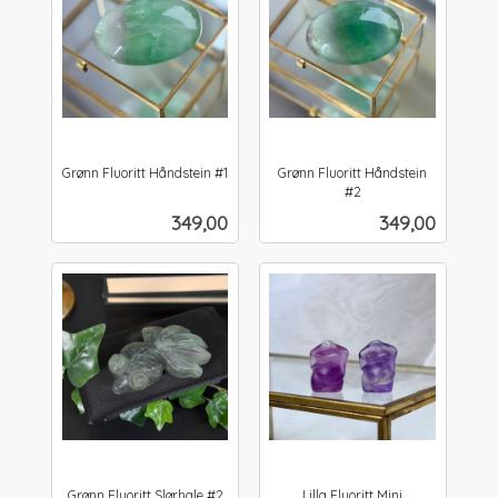
Grønn Fluoritt Håndstein #1
Grønn Fluoritt Håndstein
inkl.
#2
inkl.
mva.
Pris
Pris
349,00
349,00
mva.
Grønn Fluoritt Slørhale #2
Lilla Fluoritt Mini