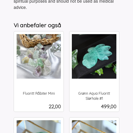
spiritual purposes and should not be used as medical
advice.
Vi anbefaler også
Fluoritt Råbiter Mini
Grønn Aqua Fluoritt
inkl.
Slørhale #1
inkl.
mva.
Pris
Pris
22,00
499,00
mva.