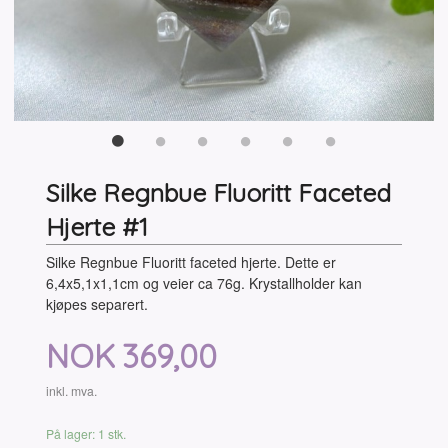
Silke Regnbue Fluoritt Faceted
Hjerte #1
Silke Regnbue Fluoritt faceted hjerte. Dette er
6,4x5,1x1,1cm og veier ca 76g. Krystallholder kan
kjøpes separert.
Pris
NOK
369,00
inkl. mva.
På lager: 1 stk.