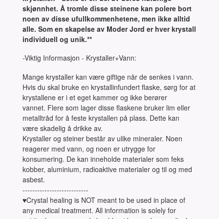
skjønnhet. Å tromle disse steinene kan polere bort
noen av disse ufullkommenhetene, men ikke alltid
alle. Som en skapelse av Moder Jord er hver krystall
individuell og unik.**
-Viktig Informasjon - Krystaller+Vann:
Mange krystaller kan være giftige når de senkes i vann.
Hvis du skal bruke en krystallinfundert flaske, sørg for at
krystallene er i et eget kammer og ikke berører
vannet. Flere som lager disse flaskene bruker lim eller
metalltråd for å feste krystallen på plass. Dette kan
være skadelig å drikke av.
Krystaller og steiner består av ulike mineraler. Noen
reagerer med vann, og noen er utrygge for
konsumering. De kan inneholde materialer som feks
kobber, aluminium, radioaktive materialer og til og med
asbest.
---------------------------
♥Crystal healing is NOT meant to be used in place of
any medical treatment. All information is solely for