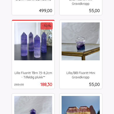
inkl.
Gravidkropp
inkl.
mva.
Pris
Pris
499,00
55,00
mva.
-30%
Lilla Fluoritt Tårn 7,5-8,2cm
Lilla/Blå Fluoritt Mini
- Tilfeldig plukk**
Gravidkropp
Rabatt
inkl.
inkl.
Tilbud
Pris
188,30
55,00
269,00
mva.
mva.