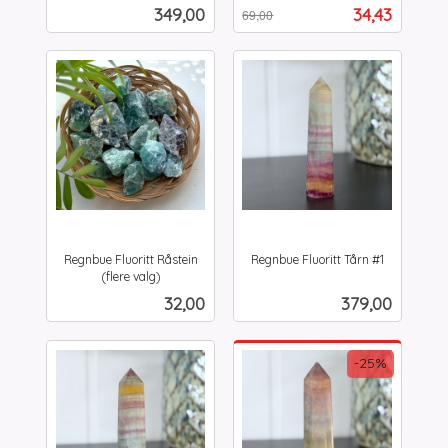
inkl.
Rabatt
inkl.
Pris
Tilbud
349,00
34,43
69,00
mva.
mva.
Regnbue Fluoritt Råstein
Regnbue Fluoritt Tårn #1
inkl.
(flere valg)
inkl.
mva.
Pris
Pris
32,00
379,00
mva.
-25%