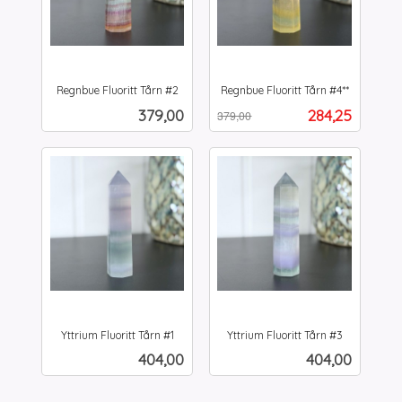
Regnbue Fluoritt Tårn #2
Regnbue Fluoritt Tårn #4**
inkl.
Rabatt
inkl.
Pris
Tilbud
379,00
284,25
379,00
mva.
mva.
Yttrium Fluoritt Tårn #1
Yttrium Fluoritt Tårn #3
inkl.
inkl.
Pris
Pris
404,00
404,00
mva.
mva.