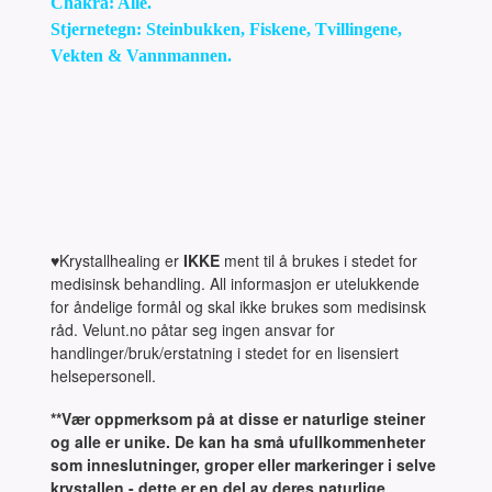
Chakra: Alle.
Stjernetegn: Steinbukken, Fiskene, Tvillingene,
Vekten & Vannmannen.
♥Krystallhealing er
IKKE
ment til å brukes i stedet for
medisinsk behandling. All informasjon er utelukkende
for åndelige formål og skal ikke brukes som medisinsk
råd. Velunt.no påtar seg ingen ansvar for
handlinger/bruk/erstatning i stedet for en lisensiert
helsepersonell.
**Vær oppmerksom på at disse er naturlige steiner
og alle er unike. De kan ha små ufullkommenheter
som inneslutninger, groper eller markeringer i selve
krystallen - dette er en del av deres naturlige