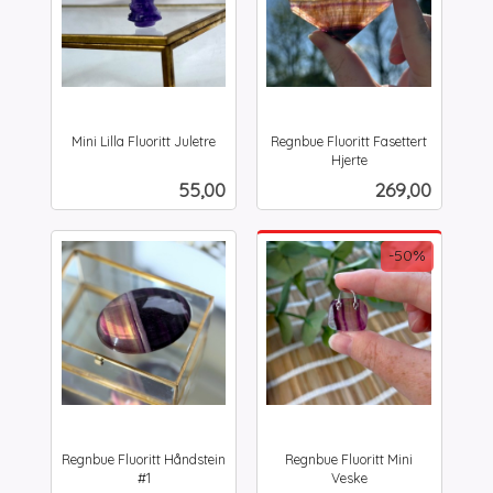
Mini Lilla Fluoritt Juletre
Regnbue Fluoritt Fasettert
inkl.
Hjerte
inkl.
mva.
Pris
Pris
55,00
269,00
mva.
-50%
Regnbue Fluoritt Håndstein
Regnbue Fluoritt Mini
#1
Veske