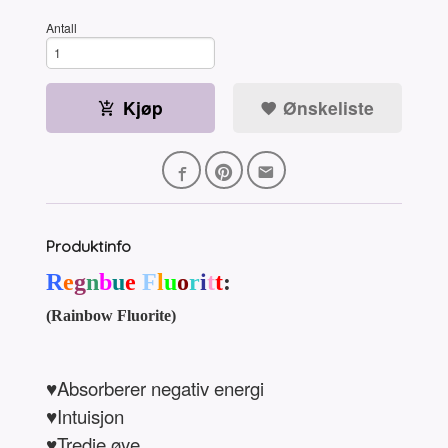
Antall
Kjøp
Ønskeliste
Produktinfo
R
e
g
n
b
u
e
F
l
u
o
r
i
t
t
:
(Rainbow Fluorite)
♥Absorberer negativ energi
♥Intuisjon
♥Tredje øye