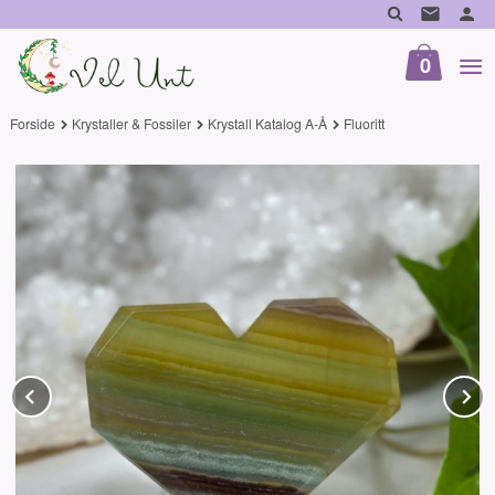
Gå
til
innholdet
0
Forside
Krystaller & Fossiler
Krystall Katalog A-Å
Fluoritt
Prev
N