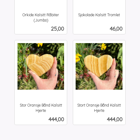
Orkide Kalsitt Råbiter
Sjokolade Kalsitt Tromlet
inkl.
(Jumbo)
inkl.
mva.
Pris
Pris
25,00
46,00
mva.
Stor Oransje Bånd Kalsitt
Stort Oransje Bånd Kalsitt
Hjerte
Hjerte
inkl.
inkl.
Pris
Pris
444,00
444,00
mva.
mva.