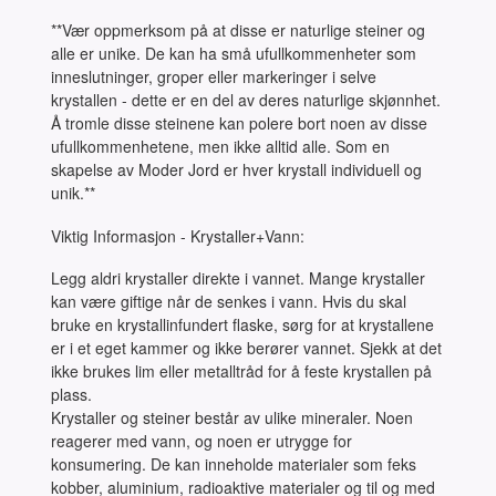
**Vær oppmerksom på at disse er naturlige steiner og
alle er unike. De kan ha små ufullkommenheter som
inneslutninger, groper eller markeringer i selve
krystallen - dette er en del av deres naturlige skjønnhet.
Å tromle disse steinene kan polere bort noen av disse
ufullkommenhetene, men ikke alltid alle. Som en
skapelse av Moder Jord er hver krystall individuell og
unik.**
Viktig Informasjon - Krystaller+Vann:
Legg aldri krystaller direkte i vannet. Mange krystaller
kan være giftige når de senkes i vann. Hvis du skal
bruke en krystallinfundert flaske, sørg for at krystallene
er i et eget kammer og ikke berører vannet. Sjekk at det
ikke brukes lim eller metalltråd for å feste krystallen på
plass.
Krystaller og steiner består av ulike mineraler. Noen
reagerer med vann, og noen er utrygge for
konsumering. De kan inneholde materialer som feks
kobber, aluminium, radioaktive materialer og til og med