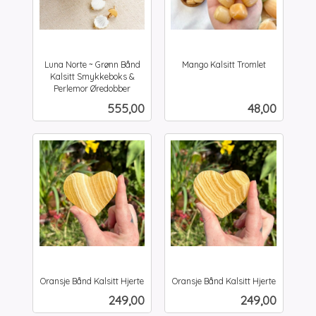
Luna Norte ~ Grønn Bånd
Mango Kalsitt Tromlet
inkl.
Kalsitt Smykkeboks &
mva.
Perlemor Øredobber
inkl.
Pris
Pris
555,00
48,00
mva.
Oransje Bånd Kalsitt Hjerte
Oransje Bånd Kalsitt Hjerte
inkl.
inkl.
Pris
Pris
249,00
249,00
mva.
mva.