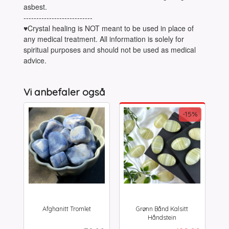
asbest.
---------------------------
♥Crystal healing is NOT meant to be used in place of
any medical treatment. All information is solely for
spiritual purposes and should not be used as medical
advice.
Vi anbefaler også
-15%
Afghanitt Tromlet
Grønn Bånd Kalsitt
inkl.
Håndstein
Rabatt
inkl.
mva.