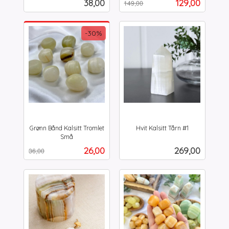
Pris
Tilbud
38,00
129,00
149,00
mva.
-30%
Grønn Bånd Kalsitt Tromlet
Hvit Kalsitt Tårn #1
inkl.
Små
Rabatt
inkl.
mva.
Tilbud
Pris
26,00
269,00
36,00
mva.