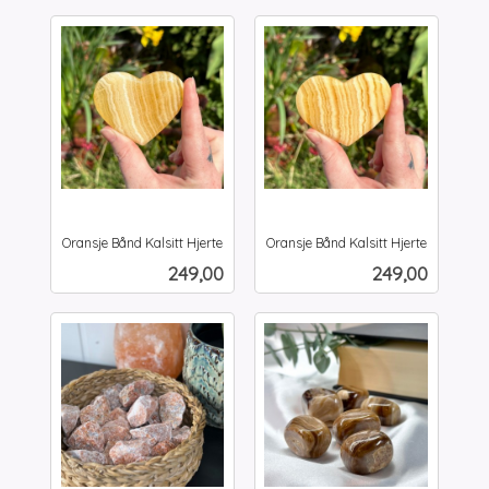
Oransje Bånd Kalsitt Hjerte
Oransje Bånd Kalsitt Hjerte
inkl.
inkl.
Pris
Pris
249,00
249,00
mva.
mva.