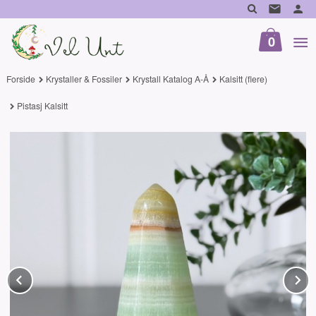
Gå
til
innholdet
0
Forside
Krystaller & Fossiler
Krystall Katalog A-Å
Kalsitt (flere)
Pistasj Kalsitt
Prev
N