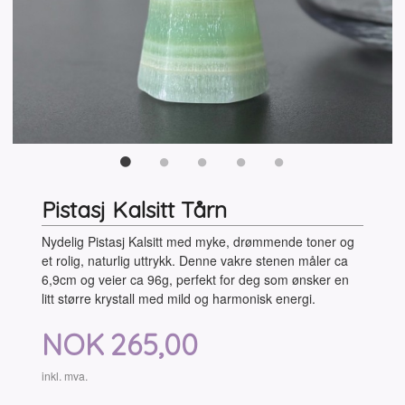
Pistasj Kalsitt Tårn
Nydelig Pistasj Kalsitt med myke, drømmende toner og
et rolig, naturlig uttrykk. Denne vakre stenen måler ca
6,9cm og veier ca 96g, perfekt for deg som ønsker en
litt større krystall med mild og harmonisk energi.
Pris
NOK
265,00
inkl. mva.